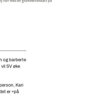
høy tid» med en grunnrenteskatt på
en og barberte
 vil SV øke
sperson, Kari
det er «på