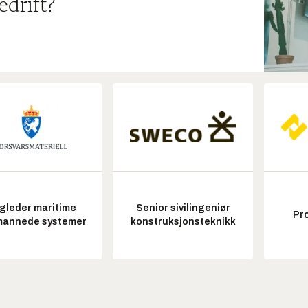
edrift?
gleder maritime
Senior sivilingeniør
Pr
annede systemer
konstruksjonsteknikk