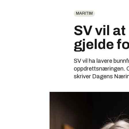
MARITIM
SV vil a
gjelde fo
SV vil ha lavere bunn
oppdrettsnæringen. Og
skriver Dagens Nærin