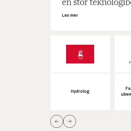
en stor teknologib
Les mer
Fa
Hydrolog
ubem