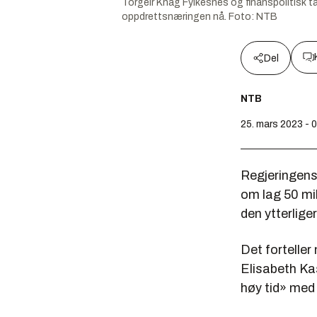
Torgeir Knag Fylkesnes og finanspolitisk t
oppdrettsnæringen nå.
Foto:
NTB
Del
NTB
25. mars 2023 - 
Regjeringens 
om lag 50 mil
den ytterliger
Det forteller
Elisabeth Kas
høy tid» med