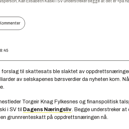
alsperson, Kari Elisabeth Kaski i SV understreker begge at det er «på 
Kommenter
08:45
forslag til skattesats ble slaktet av oppdrettsnæring
liarder av selskapenes børsverdier da nyheten kom. Nå
e.
 nestleder Torgeir Knag Fylkesnes og finanspolitisk tal
ki i SV til
Dagens Næringsliv
. Begge understreker at 
 en grunnrenteskatt på oppdrettsnæringen nå.