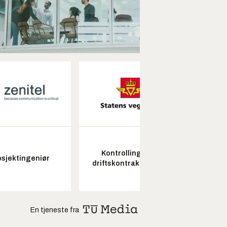
Kontrollingeniør
osjektingeniør
Seksjon
driftskontrakt elektro
En tjeneste fra