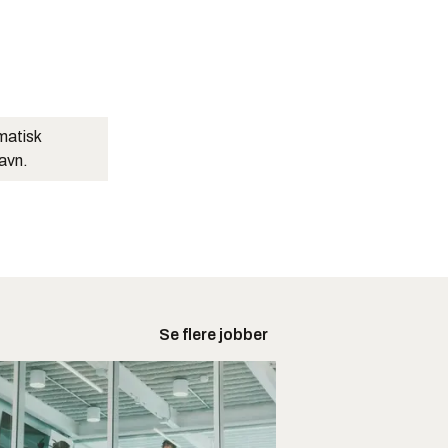
matisk
navn.
Se flere jobber