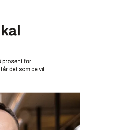
skal
8 prosent for
år det som de vil,