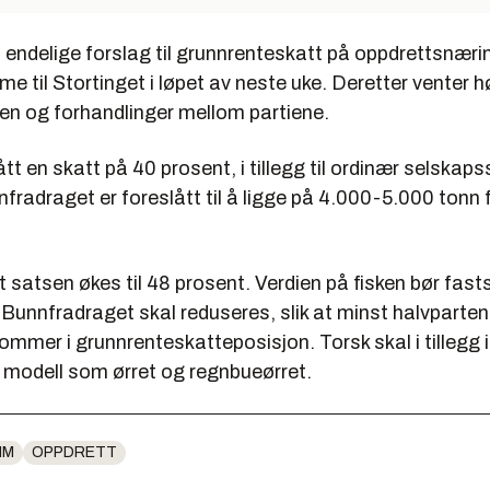
 endelige forslag til grunnrenteskatt på oppdrettsnæri
e til Stortinget i løpet av neste uke. Deretter venter hø
en og forhandlinger mellom partiene.
ått en skatt på 40 prosent, i tillegg til ordinær selskap
fradraget er foreslått til å ligge på 4.000-5.000 tonn 
t satsen økes til 48 prosent. Verdien på fisken bør fast
Bunnfradraget skal reduseres, slik at minst halvparten
mmer i grunnrenteskatteposisjon. Torsk skal i tillegg 
modell som ørret og regnbueørret.
IM
OPPDRETT