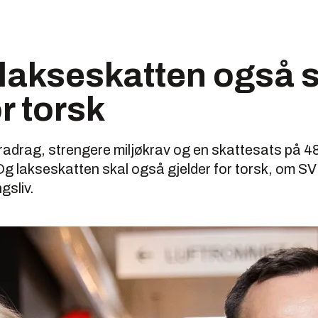
t lakseskatten også 
r torsk
fradrag, strengere miljøkrav og en skattesats på 4
 lakseskatten skal også gjelder for torsk, om SV f
gsliv.