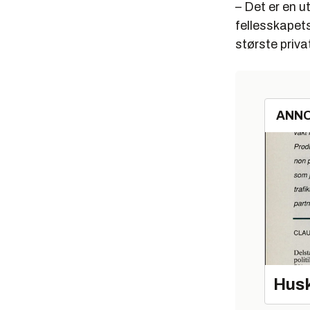
– Det er en u
fellesskapets
største priva
ANN
Husk