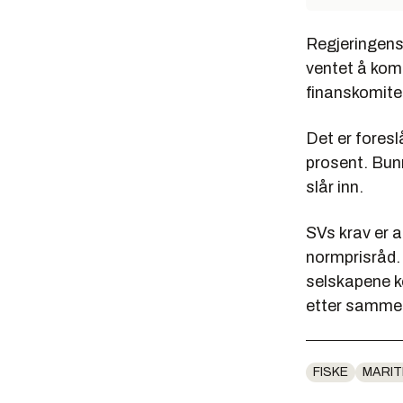
Regjeringens
ventet å komm
finanskomite
Det er foresl
prosent. Bunn
slår inn.
SVs krav er a
normprisråd. 
selskapene ko
etter samme 
FISKE
MARIT