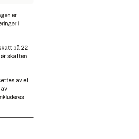
ngen er
ringer i
sskatt på 22
før skatten
settes av et
 av
inkluderes