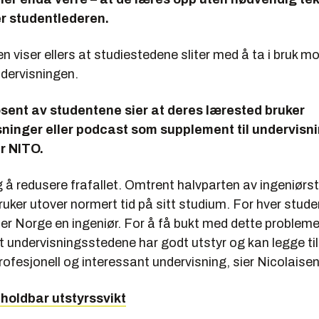
ier studentlederen.
 viser ellers at studiestedene sliter med å ta i bruk m
ndervisningen.
sent av studentene sier at deres lærested bruker
sninger eller podcast som supplement til undervisn
r NITO.
ig å redusere frafallet. Omtrent halvparten av ingeniør
 bruker utover normert tid på sitt studium. For hver stud
ster Norge en ingeniør. For å få bukt med dette probleme
 undervisningsstedene har godt utstyr og kan legge til 
ofesjonell og interes­sant undervisning, sier Nicolaisen
holdbar utstyrssvikt