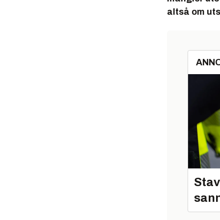
altså om uts
ANN
Stav
sann