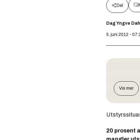
Del
Dag Yngve Dah
5. juni 2012 - 07:
Vis mer
Utstyrssituas
20 prosent a
mangler uts