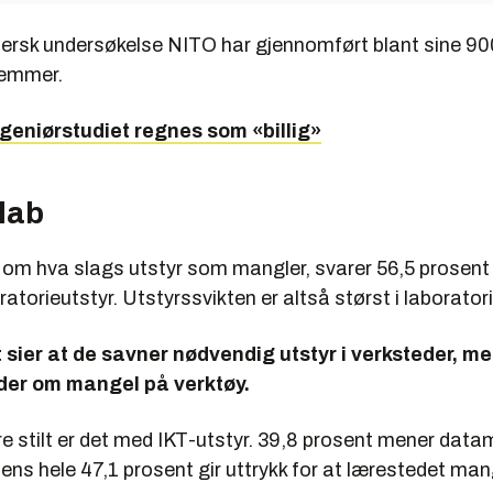
 fersk undersøkelse NITO har gjennomført blant sine 9
emmer.
ngeniørstudiet regnes som «billig»
 lab
om hva slags utstyr som mangler, svarer 56,5 prosent 
atorieutstyr. Utstyrssvikten er altså størst i laborator
 sier at de savner nødvendig utstyr i verksteder, m
der om mangel på verktøy.
e stilt er det med IKT-utstyr. 39,8 prosent mener dat
mens hele 47,1 prosent gir uttrykk for at lærestedet man