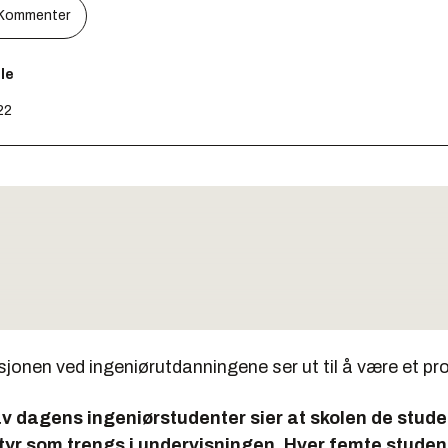
Kommenter
le
22
jonen ved ingeniørutdanningene ser ut til å være et pr
v dagens ingeniørstudenter sier at skolen de stude
tyr som trengs i undervisningen. Hver femte studen