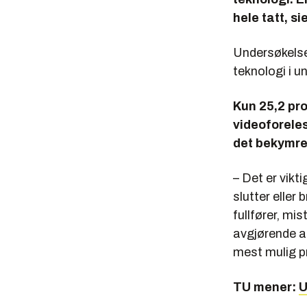
hele tatt, s
Undersøkelsen
teknologi i u
Kun 25,2 pro
videoforele
det bekymre
– Det er vikt
slutter eller
fullfører, mi
avgjørende at
mest mulig pr
TU mener:
U