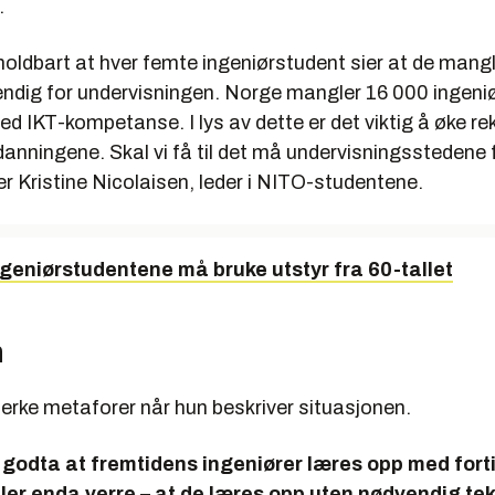
.
 holdbart at hver femte ingeniørstudent sier at de mangl
ndig for under­visningen. Norge mangler 16 000 ingeni
d IKT-kompetanse. I lys av dette er det viktig å øke re
tdanningene. Skal vi få til det må undervisningssteden
ier Kristine Nicolaisen, leder i NITO-studentene.
ngeniørstudentene må bruke utstyr fra 60-tallet
n
erke metaforer når hun beskriver situasjonen.
e godta at fremtidens ingeniører læres opp med fort
ller enda verre – at de læres opp uten nødvendig tek