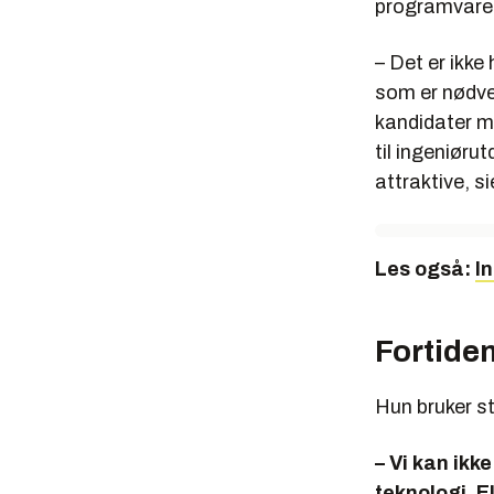
programvare
– Det er ikke
som er nødve
kandidater me
til ingeniøru
attraktive, s
Les også:
I
Fortide
Hun bruker st
– Vi kan ikk
teknologi. E