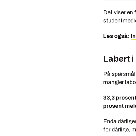
Det viser en
studentmedl
Les også:
I
Labert i
På spørsmål 
mangler labor
33,3 prosent
prosent mel
Enda dårliger
for dårlige, 