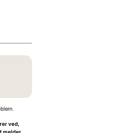
oblem.
rer ved,
t melder