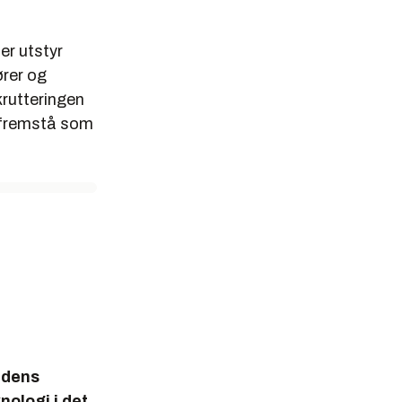
er utstyr
ører og
krutteringen
e fremstå som
idens
nologi i det