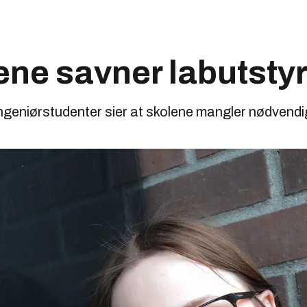
ne savner labutsty
ngeniør­studenter sier at skolene mangler nødvendig