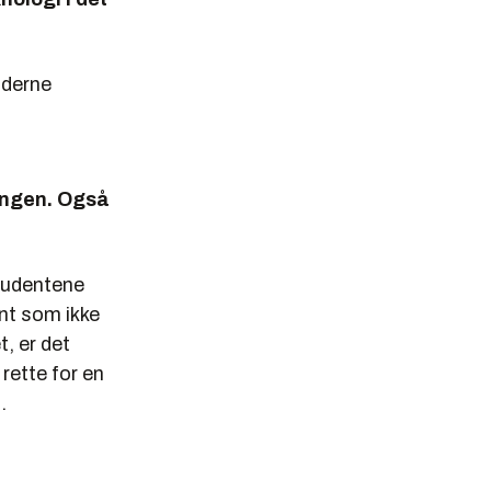
oderne
ingen. Også
studentene
ent som ikke
t, er det
rette for en
.