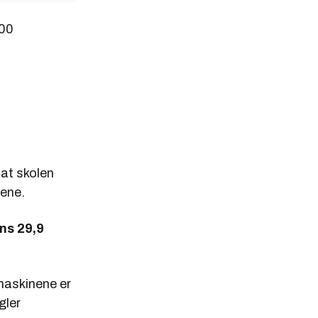
000
at skolen
iene.
ens 29,9
amaskinene er
gler