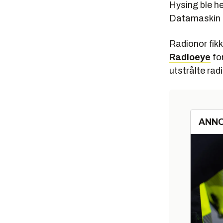
Hysing ble he
Datamaskin -
Radionor fikk
Radioeye
for
utstrålte radi
ANN