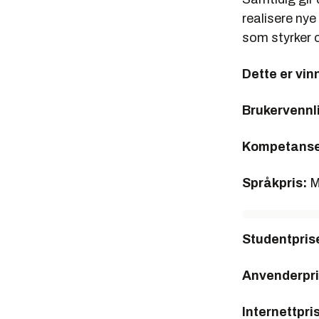
realisere ny
som styrker o
Dette er vin
Brukervennl
Kompetanse
Språkpris:
M
Studentpris
Anvenderpri
Internettpri