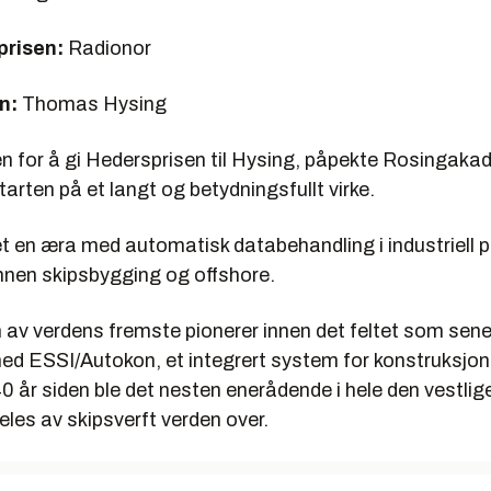
prisen:
Radionor
n:
Thomas Hysing
en for å gi Hedersprisen til Hysing, påpekte Rosingaka
rten på et langt og betydningsfullt virke.
en æra med automatisk databehandling i industriell p
innen skipsbygging og offshore.
 av verdens fremste pionerer innen det feltet som sener
 ESSI/Autokon, et integrert system for konstruksjon
40 år siden ble det nesten enerådende i hele den vestlig
les av skipsverft verden over.