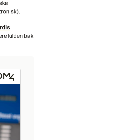
iske
ronisk).
rdis
ere kilden bak