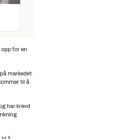
 opp for en
 på markedet.
kommer til å
 og har krevd
enkning
til å