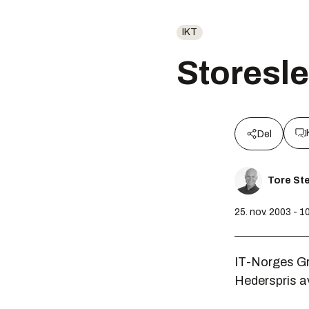
IKT
Storesl
Del
Tore St
25. nov. 2003 - 1
IT-Norges Gr
Hederspris a