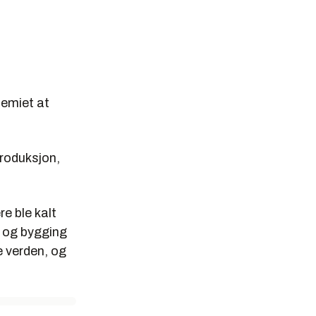
demiet at
roduksjon,
e ble kalt
 og bygging
e verden, og