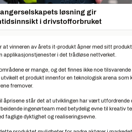
angerselskapets løsning gir
tidsinnsikt i drivstofforbruket
r at vinneren av årets it-produkt åpner med sitt produkt
 applikasjonstjenester i det trådløse nettverket.
mrådene er mange, og det finnes ikke noe tilsvarende
utvikelt et produkt innenfor en teknologisk arena som 
årene fremover.
 til åprisene står det at utviklingen har vært utfordrende
rbeidende ingenørteam med betydelig evne til kreativ t
d faglige dyktighet og realiseringsevne.
dette produktet muligheter for andre aktører i markedet 