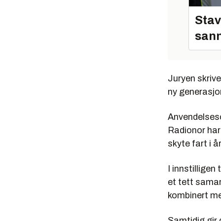
Stav
sann
Juryen skrive
ny generasjon
Anvendelseso
Radionor har 
skyte fart i 
I innstilligen
et tett sama
kombinert me
Samtidig gir 