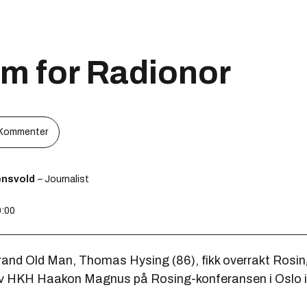
em for Radionor
Kommenter
ensvold
– Journalist
0:00
and Old Man, Thomas Hysing (86), fikk overrakt Ros
v HKH Haakon Magnus på Rosing-konferansen i Oslo i 