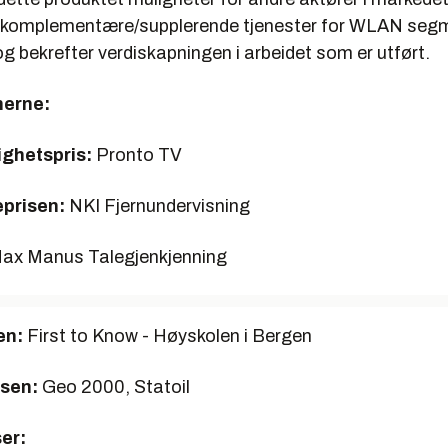
e komplementære/supplerende tjenester for WLAN seg
g bekrefter verdiskapningen i arbeidet som er utført.
nerne:
ighetspris:
Pronto TV
prisen:
NKI Fjernundervisning
ax Manus Talegjenkjenning
en:
First to Know - Høyskolen i Bergen
sen:
Geo 2000, Statoil
ser: