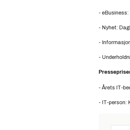
- eBusiness:
- Nyhet: Dag
- Informasjo
- Underholdn
Presseprise
- Årets IT-be
- IT-person: K