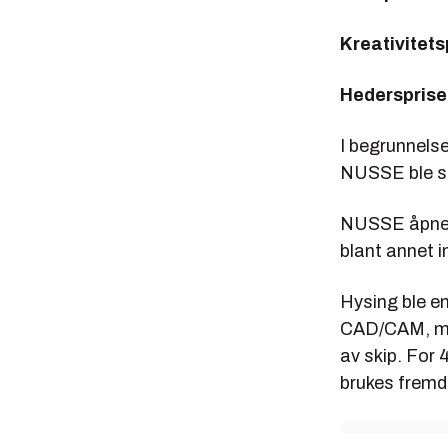
Kreativitets
Hedersprise
I begrunnels
NUSSE ble sta
NUSSE åpnet 
blant annet 
Hysing ble en
CAD/CAM, med
av skip. For 
brukes fremde