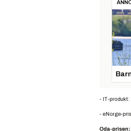
ANN
Barn
- IT-produkt
- eNorge-pri
Oda-prisen: