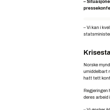
– Situasjone
pressekonfe
– Vi kan i kv
statsministe
Krisest
Norske myndi
umiddelbart n
hatt tett kon
Regjeringen h
deres arbeid 
– Vi ønsker i