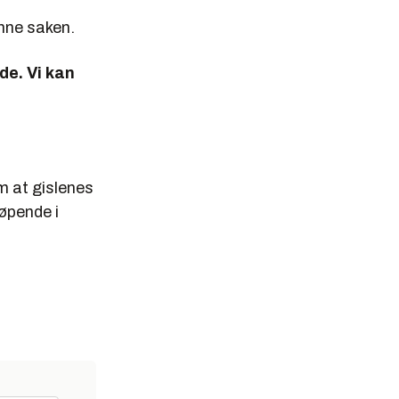
nne saken.
de. Vi kan
om at gislenes
løpende i