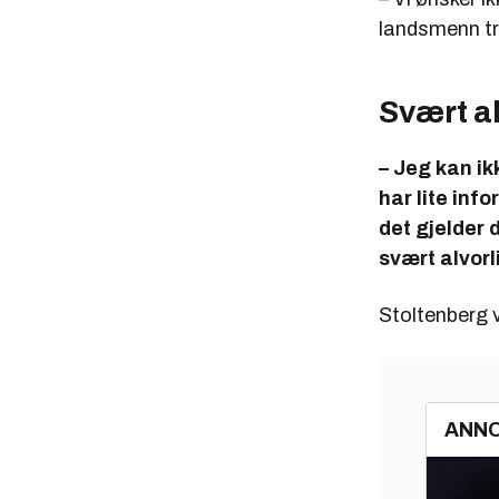
landsmenn try
Svært al
– Jeg kan ik
har lite inf
det gjelder 
svært alvorl
Stoltenberg v
ANN