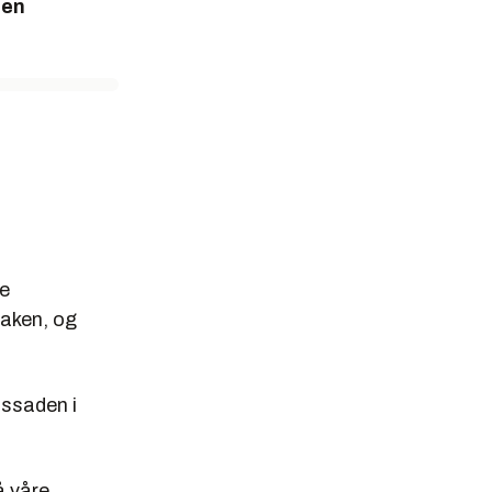
 en
te
saken, og
assaden i
å våre