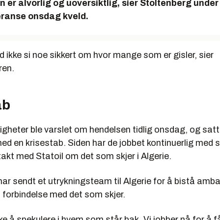
n er alvorlig og uoversiktlig, sier Stoltenberg under
ranse onsdag kveld.
eld ikke si noe sikkert om hvor mange som er gisler, sier
ren.
ab
gheter ble varslet om hendelsen tidlig onsdag, og sat
ed en krisestab. Siden har de jobbet kontinuerlig med 
takt med Statoil om det som skjer i Algerie.
ar sendt et utrykningsteam til Algerie for å bistå amb
i forbindelse med det som skjer.
kke å spekulere i hvem som står bak. Vi jobber nå for å f