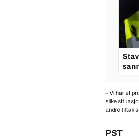
Stav
sann
– Vi har et p
slike situasjo
andre tiltak 
PST