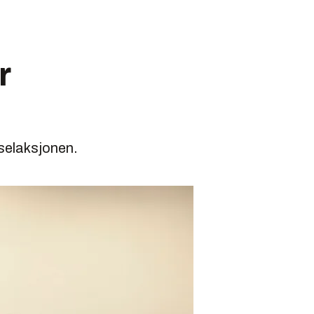
r
sselaksjonen.