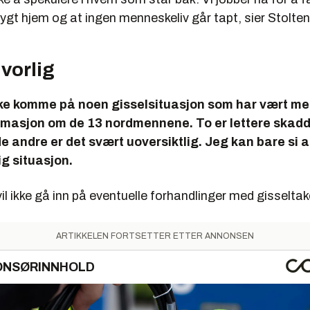
gt hjem og at ingen menneskeliv går tapt, sier Stolte
vorlig
ke komme på noen gisselsituasjon som har vært mer 
ormasjon om de 13 nordmennene. To er lettere skad
de andre er det svært uoversiktlig. Jeg kan bare si a
ig situasjon.
il ikke gå inn på eventuelle forhandlinger med gisseltak
ARTIKKELEN FORTSETTER ETTER ANNONSEN
ONSØRINNHOLD