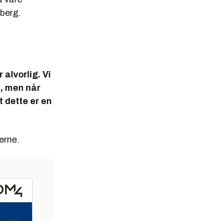
nberg.
alvorlig. Vi
d, men når
t dette er en
erne.