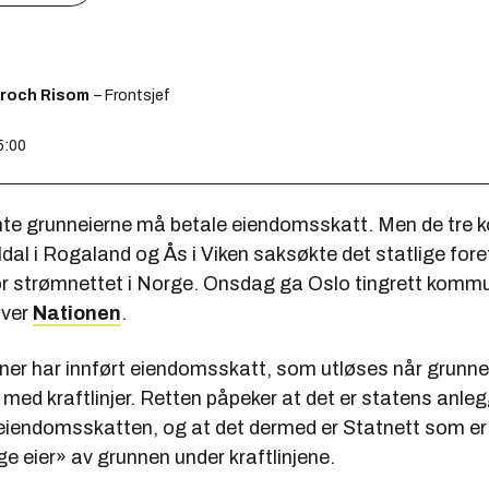
Broch Risom
– Frontsjef
5:00
te grunneierne må betale eiendomsskatt. Men de tr
dal i Rogaland og Ås i Viken saksøkte det statlige for
or strømnettet i Norge. Onsdag ga Oslo tingrett kom
iver
Nationen
.
er har innført eiendomsskatt, som utløses når grunne
med kraftlinjer. Retten påpeker at det er statens anle
eiendomsskatten, og at det dermed er Statnett som er
 eier» av grunnen under kraftlinjene.