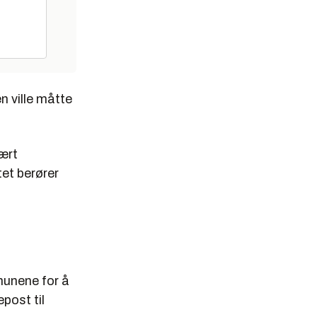
n ville måtte
ært
et berører
munene for å
post til