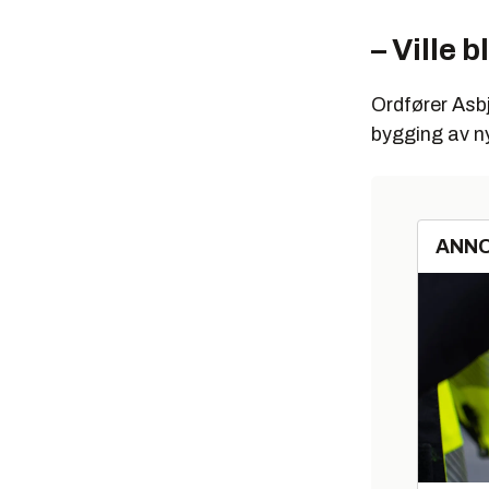
– Ville b
Ordfører Asbj
bygging av ny
ANN