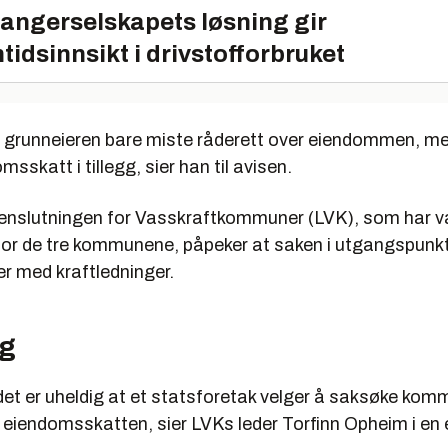
angerselskapets løsning gir
tidsinnsikt i drivstofforbruket
ke grunneieren bare miste råderett over eiendommen, me
sskatt i tillegg, sier han til avisen.
slutningen for Vasskraftkommuner (LVK), som har v
 for de tre kommunene, påpeker at saken i utgangspunkt
r med kraftledninger.
ig
det er uheldig at et statsforetak velger å saksøke kom
i eiendomsskatten, sier LVKs leder Torfinn Opheim i en e