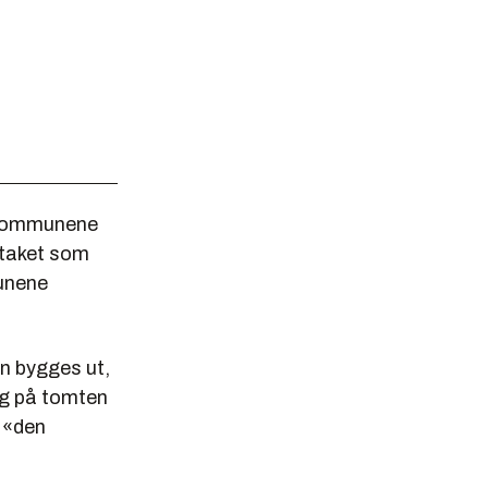
e kommunene
etaket som
munene
n bygges ut,
gg på tomten
 «den