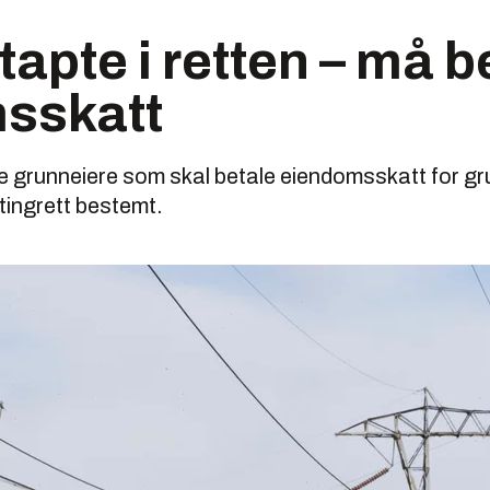
tapte i retten – må b
sskatt
ke grunneiere som skal betale eiendomsskatt for g
 tingrett bestemt.