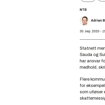
NTB
Adrian 
30. sep. 2020 - 1
Statnett men
Sauda og Sul
har ansvar f
medhold, skr
Flere kommun
for eksempel 
som utløser 
skattemessige