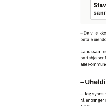
Stav
sann
– Da ville ik
betale eiendom
Landssammen
partshjelper
alle kommune
– Uheld
– Jeg synes 
få endringer 