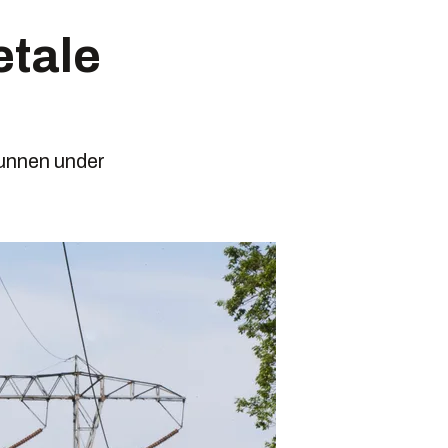
etale
runnen under