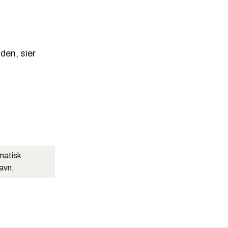
den, sier
matisk
navn.