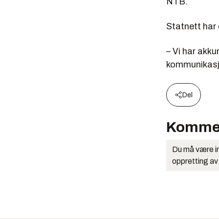
NTB.
Statnett har 
– Vi har akku
kommunikasjo
Del
Komme
Du må være in
oppretting av