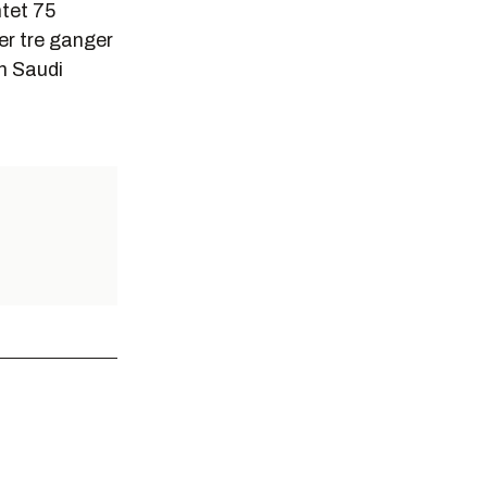
ntet 75
 er tre ganger
n Saudi