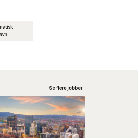
matisk
navn.
Se flere jobber