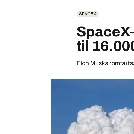
SPACEX
SpaceX-n
til 16.00
Elon Musks romfartss