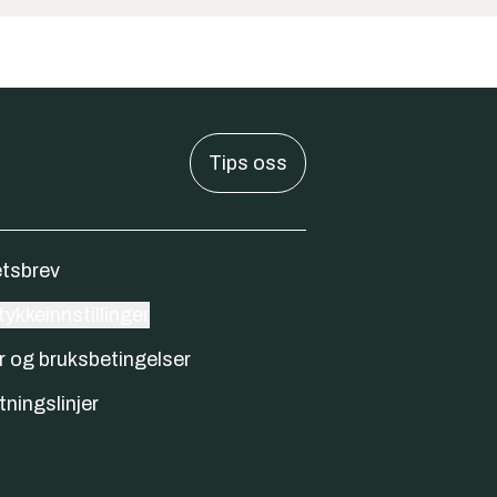
Tips oss
tsbrev
ykkeinnstillinger
r og bruksbetingelser
tningslinjer