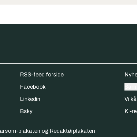
RSS-feed forside
Nyhe
Facebook
Samt
Linkedin
Vilkå
Bsky
KI-re
varsom-plakaten
og
Redaktørplakaten