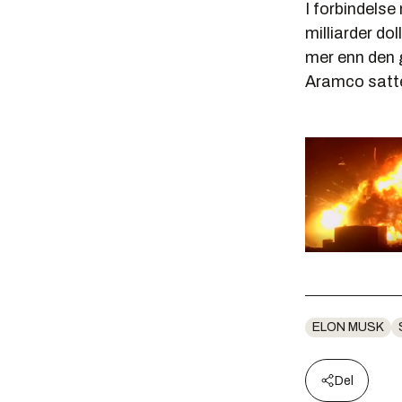
I forbindels
milliarder do
mer enn den 
Aramco satte 
ELON MUSK
Del