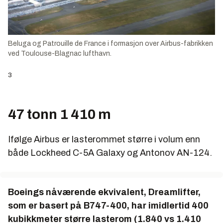
Beluga og Patrouille de France i formasjon over Airbus-fabrikken
ved Toulouse-Blagnac lufthavn.
3
47 tonn 1 410 m
Ifølge Airbus er lasterommet større i volum enn
både Lockheed C-5A Galaxy og Antonov AN-124.
Boeings nåværende ekvivalent, Dreamlifter,
som er basert på B747-400, har imidlertid 400
kubikkmeter større lasterom (1.840 vs 1.410