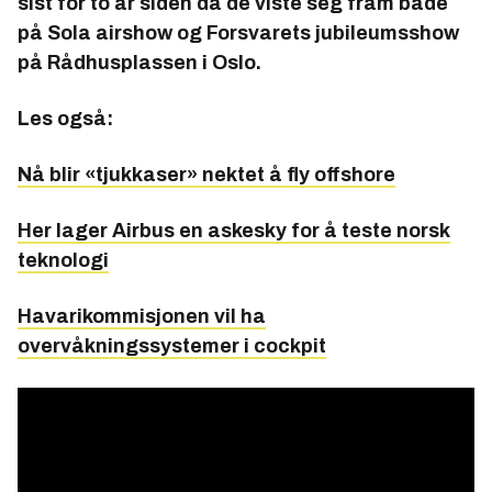
sist for to år siden da de viste seg fram både
på Sola airshow og Forsvarets jubileumsshow
på Rådhusplassen i Oslo.
Les også:
Nå blir «tjukkaser» nektet å fly offshore
Her lager Airbus en askesky for å teste norsk
teknologi
Havarikommisjonen vil ha
overvåkningssystemer i cockpit