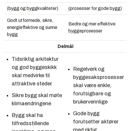
(bygg og byggkvaliteter)
(prosesser for gode bygg)
Godt utformede, sikre,
Bedre og mer effektive
energieffektive og sunne
byggeprosesser
bygg
Delmål
Tidsriktig arkitektur
og god byggeskikk
Regelverk og
skal medvirke til
byggesaksprosesser
attraktive steder
skal være enkle,
forutsigbare og
Sikre bygg skal møte
brukervennlige
klimaendringene
Gode bygg
Bygg skal ha
forutsetter aktører
tilfredsstillende
med riktig