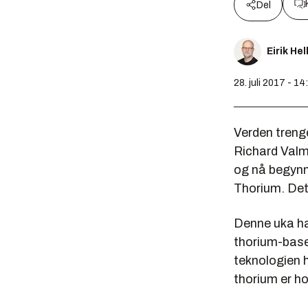
Del
Eirik He
28. juli 2017 - 14
Verden trenge
Richard Valm
og nå begynne
Thorium. Det 
Denne uka har
thorium-baser
teknologien 
thorium er ho