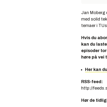
Jan Moberg o
med solid te
temaer i TU
Hvis du abo
kan du laste
episoder tor
høre på vei 
Her kan d
RSS-feed:
http://feed
Hør de tidli