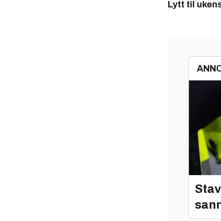
L
ytt til uke
ANN
Stav
sann