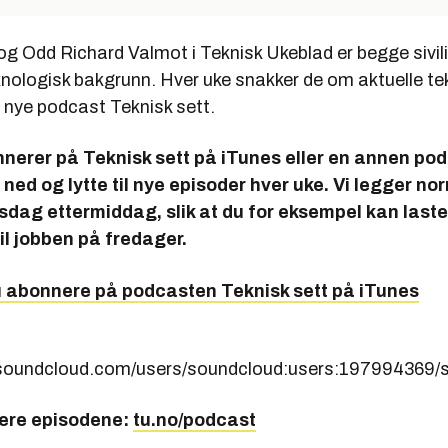
g Odd Richard Valmot i Teknisk Ukeblad er begge sivil
knologisk bakgrunn. Hver uke snakker de om aktuelle te
s nye podcast
Teknisk sett.
nnerer på Teknisk sett på iTunes eller en annen po
 ned og lytte til nye episoder hver uke. Vi legger no
sdag ettermiddag, slik at du for eksempel kan last
til jobben på fredager.
u abonnere på podcasten
Teknisk sett
på iTunes
s.soundcloud.com/users/soundcloud:users:197994369/
gere episodene:
tu.no/podcast