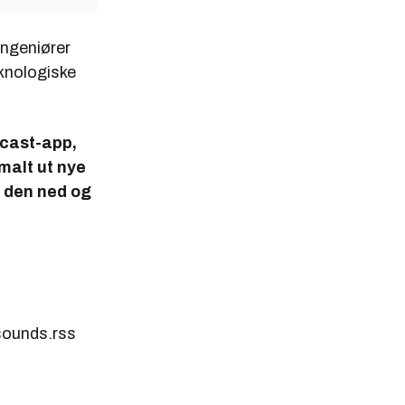
ingeniører
knologiske
dcast-app,
rmalt ut nye
e den ned og
sounds.rss