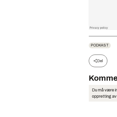
PODKAST
Del
Komme
Du må være in
oppretting av