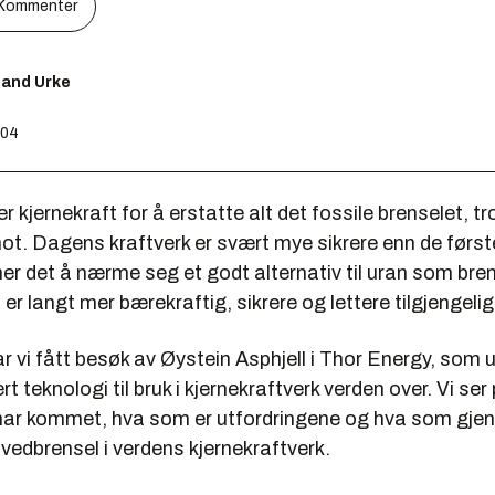
Kommenter
lland Urke
:04
r kjernekraft for å erstatte alt det fossile brenselet, t
ot. Dagens kraftverk er svært mye sikrere enn de først
r det å nærme seg et godt alternativ til uran som bren
er langt mer bærekraftig, sikrere og lettere tilgjengelig
 vi fått besøk av Øystein Asphjell i Thor Energy, som u
t teknologi til bruk i kjernekraftverk verden over. Vi ser
har kommet, hva som er utfordringene og hva som gjen
vedbrensel i verdens kjernekraftverk.