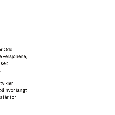
ror Odd
e versjonene,
sel:
.
tvikler
 på hvor langt
står før