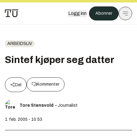
Logg inn
Abonner
ARBEIDSLIV
Sintef kjøper seg datter
Kommenter
Del
Tore Stensvold
– Journalist
1. feb. 2005 - 10:53