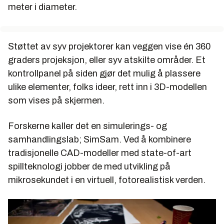
4 meter høy og 11 meter diameter skjerm
meter i diameter.
Oppløsning på 14440 x 1200 piksler
Syv videoprojektorer som koordinerer eller
Støttet av syv projektorer kan veggen vise én 360
separerer visualiseringer
graders projeksjon, eller syv atskilte områder. Et
Kan kobles opp mot eksterne, interaktive
kontrollpanel på siden gjør det mulig å plassere
kommunikasjonsstasjoner ("noder") via internett
ulike elementer, folks ideer, rett inn i 3D-modellen
som vises på skjermen.
Forskerne kaller det en simulerings- og
samhandlingslab; SimSam. Ved å kombinere
tradisjonelle CAD-modeller med state-of-art
spillteknologi jobber de med utvikling på
mikrosekundet i en virtuell, fotorealistisk verden.