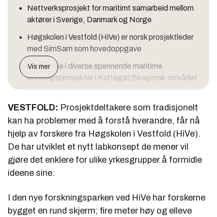
Nettverksprosjekt for maritimt samarbeid mellom
aktører i Sverige, Danmark og Norge
Høgskolen i Vestfold (HiVe) er norsk prosjektleder
med SimSam som hovedoppgave
Deltakelse i diverse spennende maritime
Vis mer
utviklingsprosjekter i Kattegat/Skagerak-området
25 MNOK totalt og 9 MNOK som norsk ramme
VESTFOLD:
Prosjektdeltakere som tradisjonelt
HiVe skal lede det norske prosjektet sammen med
kan ha problemer med å forstå hverandre, får nå
Vestfold, Telemark og Agder fylkeskommuner,
hjelp av forskere fra Høgskolen i Vestfold (HiVe).
Maritimt forum og Oslo Maritime Nettverk
De har utviklet et nytt labkonsept de mener vil
Utvikling av SimSam blir hovedsak i det norske
gjøre det enklere for ulike yrkesgrupper å formidle
bidraget
ideene sine.
SimSam
I den nye forskningsparken ved HiVe har forskerne
360 graders simulator
bygget en rund skjerm; fire meter høy og elleve