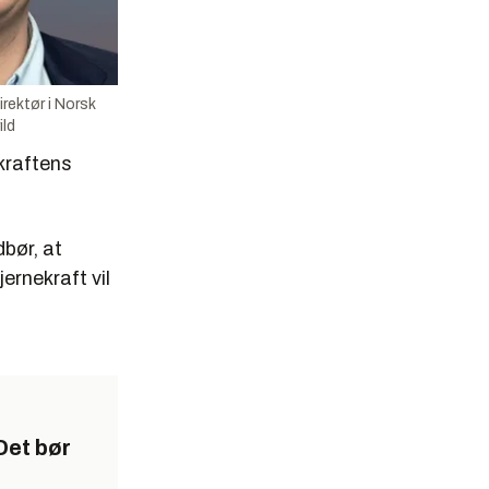
rektør i Norsk
ild
kraftens
dbør, at
jernekraft vil
Det bør