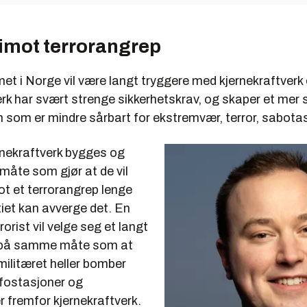
 imot terrorangrep
t i Norge vil være langt tryggere med kjernekraftverk 
rk har svært strenge sikkerhetskrav, og skaper et mer s
som er mindre sårbart for ekstremvær, terror, sabotas
nekraftverk bygges og
 måte som gjør at de vil
ot et terrorangrep lenge
itiet kan avverge det. En
rrorist vil velge seg et langt
, på samme måte som at
militæret heller bomber
afostasjoner og
r fremfor kjernekraftverk.