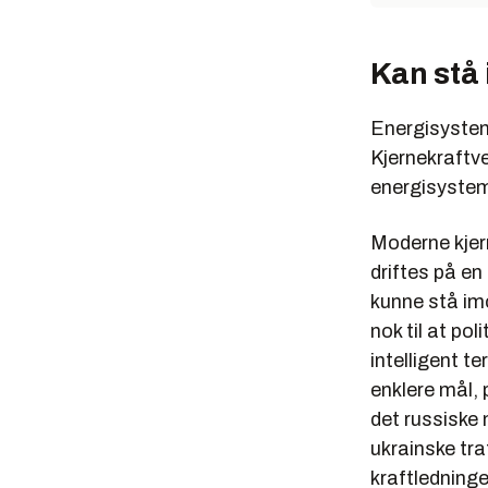
Kan stå
Energisysteme
Kjernekraftve
energisystem 
Moderne kjer
driftes på en
kunne stå im
nok til at pol
intelligent te
enklere mål
det russiske 
ukrainske tr
kraftledninge