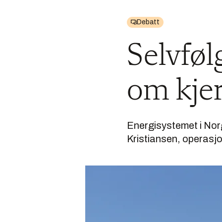
Debatt
Selvføl
om kjer
Energisystemet i Norg
Kristiansen, operasjo