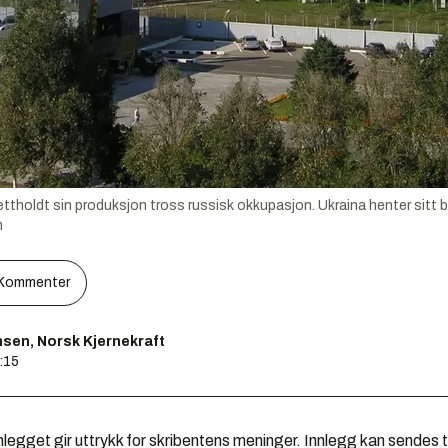
ttholdt sin produksjon tross russisk okkupasjon. Ukraina henter sitt br
m
Kommenter
nsen, Norsk Kjernekraft
:15
legget gir uttrykk for skribentens meninger. Innlegg kan sendes ti