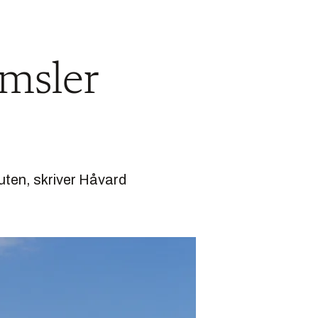
emsler
uten, skriver Håvard