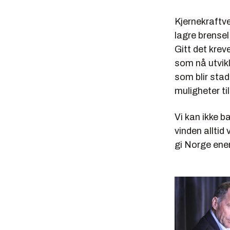
Kjernekraftv
lagre brensel
Gitt det krev
som nå utvik
som blir stad
muligheter til
Vi kan ikke b
vinden alltid 
gi Norge ener