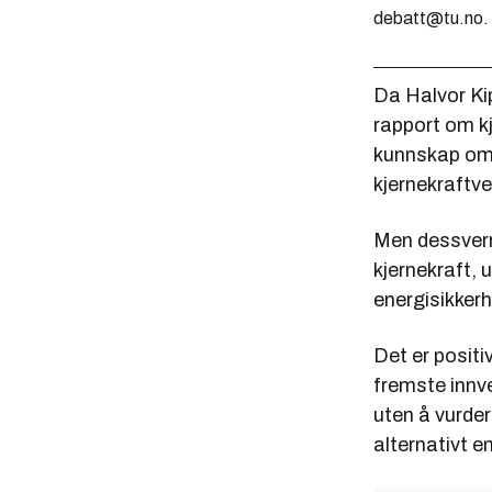
debatt@tu.no.
Da Halvor Kip
rapport om kj
kunnskap om 
kjernekraftve
Men dessverr
kjernekraft, 
energisikkerh
Det er positi
fremste innve
uten å vurder
alternativt e