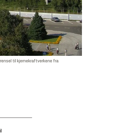
ensel til kjernekraftverkene fra
l