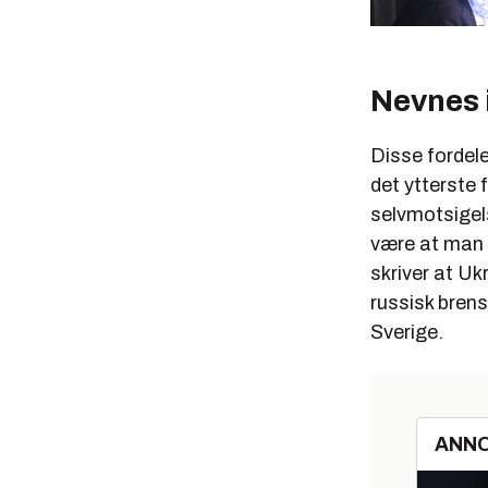
Nevnes i
Disse fordele
det ytterste f
selvmotsigels
være at man b
skriver at Uk
russisk brens
Sverige.
ANN