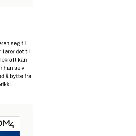
ren seg til
fører det til
rnekraft kan
ør han selv
ed å bytte fra
ikk i