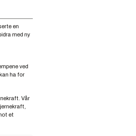
serte en
 bidra med ny
lempene ved
kan ha for
nekraft. Vår
jernekraft,
mot et