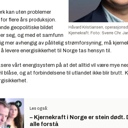
erk kan uten problemer
 for flere års produksjon.
ende geopolitiske bildet
Håvard Kristiansen, operasjonsdi
Kjernekraft.
Foto: Sverre Chr. Jar
ler seg, og med et samfunn
ig mer avhengig av pålitelig strømforsyning, må kjerne
 å levere energisikkerhet til Norge tas hensyn til.
asere vårt energisystem på at det alltid vil være mye ne
vil blåse, og at forbindelsene til utlandet ikke blir brutt. K
gisikkerhet.
Les også:
– Kjernekraft i Norge er stein dødt. 
alle forstå