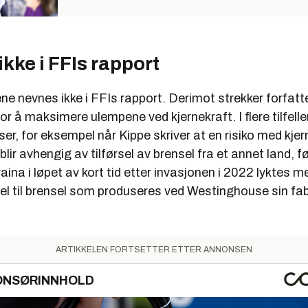
kke i FFIs rapport
ne nevnes ikke i FFIs rapport. Derimot strekker forfatte
or å maksimere ulempene ved kjernekraft. I flere tilfeller 
er, for eksempel når Kippe skriver at en risiko med kje
lir avhengig av tilførsel av brensel fra et annet land, f
raina i løpet av kort tid etter invasjonen i 2022 lyktes m
el til brensel som produseres ved Westinghouse sin fabr
ARTIKKELEN FORTSETTER ETTER ANNONSEN
ONSØRINNHOLD