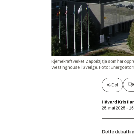
Kjernekraftverket Zaporizjzja som har oppre
Westinghouse i Sverige.
Foto:
Energoato
Del
Håvard Kristia
25. mai 2025 - 16
Dette debattinn