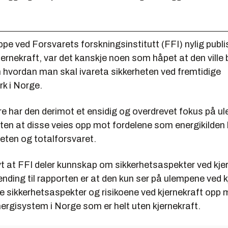
pe ved Forsvarets forskningsinstitutt (FFI) nylig publi
ernekraft, var det kanskje noen som håpet at den ville
hvordan man skal ivareta sikkerheten ved fremtidige
rk i Norge.
e har den derimot et ensidig og overdrevet fokus på u
uten at disse veies opp mot fordelene som energikilden 
eten og totalforsvaret.
vt at FFI deler kunnskap om sikkerhetsaspekter ved kjer
nding til rapporten er at den kun ser på ulempene ved k
e sikkerhetsaspekter og risikoene ved kjernekraft opp 
nergisystem i Norge som er helt uten kjernekraft.