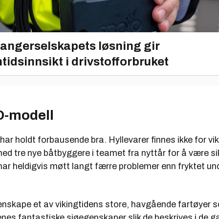
angerselskapets løsning gir
tidsinnsikt i drivstofforbruket
D-modell
har holdt forbausende bra. Hyllevarer finnes ikke for vik
med tre nye båtbyggere i teamet fra nyttår for å være si
 har heldigvis møtt langt færre problemer enn fryktet und
jenskape et av vikingtidens store, havgående fartøyer 
enes fantastiske sjøegenskaper slik de beskrives i de 