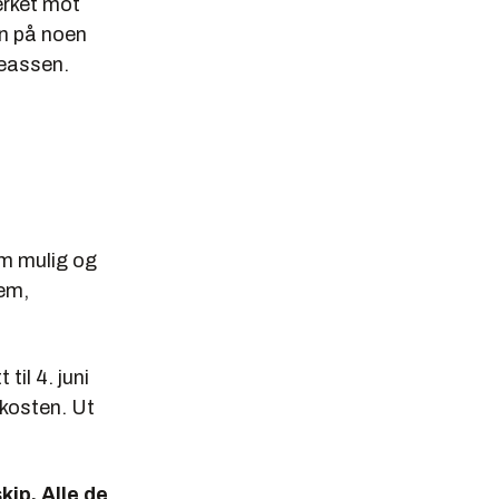
erket mot
en på noen
reassen.
jektet for
.
om mulig og
tem,
il 4. juni
rkosten. Ut
kip. Alle de