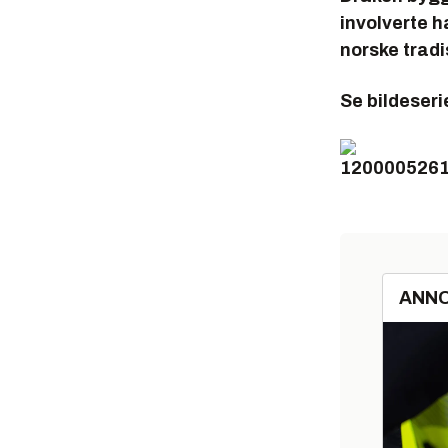
involverte h
norske tradi
Se bildeseri
ANN