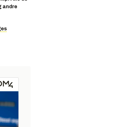
g andre
ges