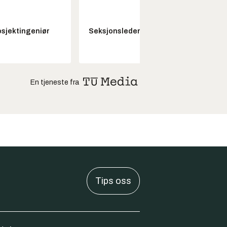
Senio
osjektingeniør
Seksjonsleder Nye Troll
konstr
En tjeneste fra
Tips oss