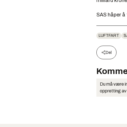
milliard kron
SAS håper å 
LUFTFART
S
Del
Komme
Du må være in
oppretting av