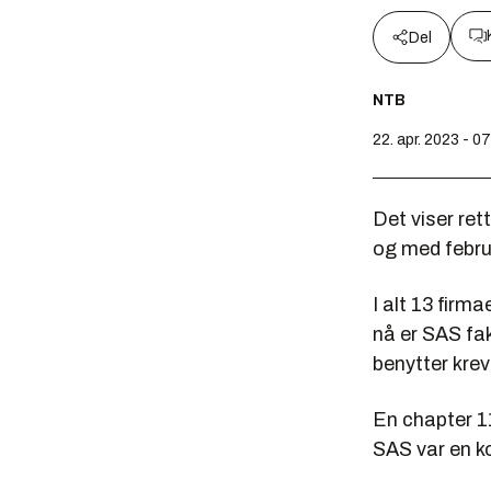
Del
NTB
22. apr. 2023 - 0
Det viser ret
og med februa
I alt 13 firm
nå er SAS fak
benytter krev
En chapter 11
SAS var en ko