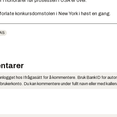
er i honorarer før prosessen i USA er over.
forlate konkursdomstolen i New York i høst en gang.
AS
ntarer
nlogget hos Ifrågasätt for å kommentere. Bruk BankID for auto
 brukerkonto. Du kan kommentere under fullt navn eller med kalle