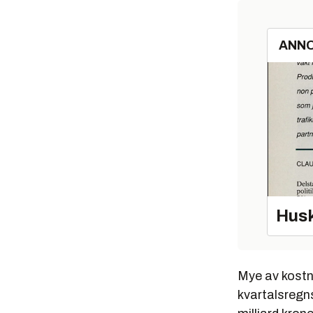
ANN
Husk
Mye av kostn
kvartalsregn