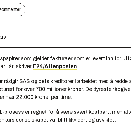
Kommenter
7:19
tspapirer som gjelder fakturaer som er levert inn for utfø
r i år, skriver
E24/Aftenposten
.
aer rådgir SAS og dets kreditorer i arbeidet med å redde 
turert for over 700 millioner kroner. De dyreste rådgiv
er nær 22.000 kroner per time.
-prosess er regnet for å være svært kostbart, men alte
nkurs der selskapet var blitt likvidert og avviklet.