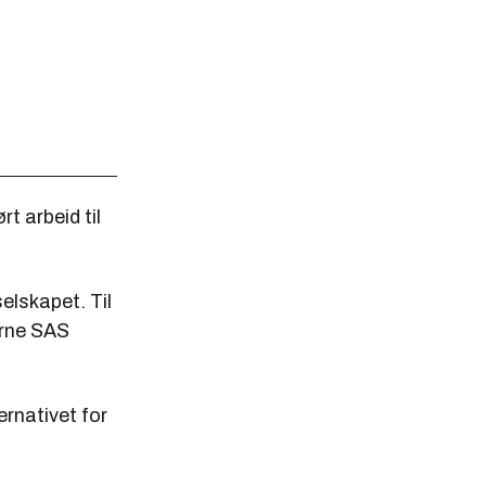
rt arbeid til
selskapet. Til
erne SAS
rnativet for