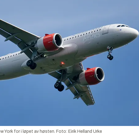
 York for i løpet av høsten.
Foto:
Eirik Helland Urke