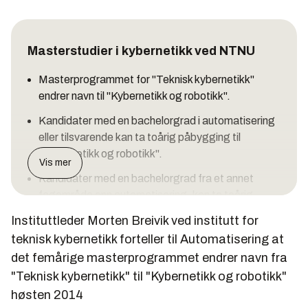
Masterstudier i kybernetikk ved NTNU
Masterprogrammet for "Teknisk kybernetikk"
endrer navn til "Kybernetikk og robotikk".
Kandidater med en bachelorgrad i automatisering
eller tilsvarende kan ta toårig påbygging til
"Kybernetikk og robotikk".
Vis mer
Kandidater med en bachelorgrad fra et annet
fagområde enn automatisering, kan ta toårig
påbygging til en mastergrad i ”Industriell
Instituttleder Morten Breivik ved institutt for
kybernetikk”.
teknisk kybernetikk forteller til Automatisering at
det femårige masterprogrammet endrer navn fra
"Teknisk kybernetikk" til "Kybernetikk og robotikk"
høsten 2014