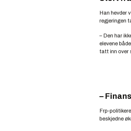
Han hevder vi
regjeringen ta
– Den har ik
elevene både
tatt inn over
– Finan
Frp-politiker
beskjedne øk