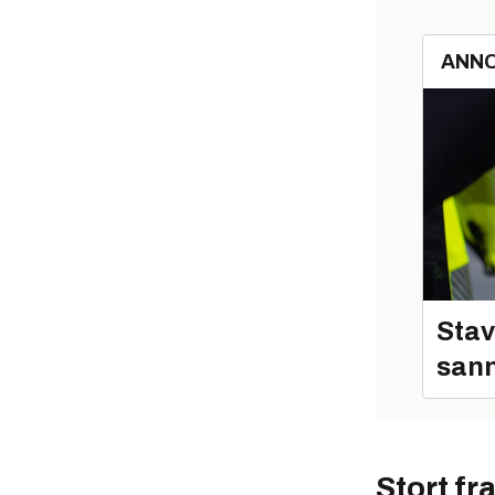
ANN
Stav
sann
Stort fra