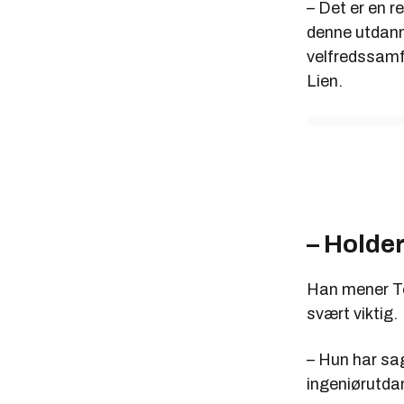
– Det er en re
denne utdanni
velfredssamfu
Lien.
– Holder
Han mener To
svært viktig.
– Hun har sag
ingeniørutdan