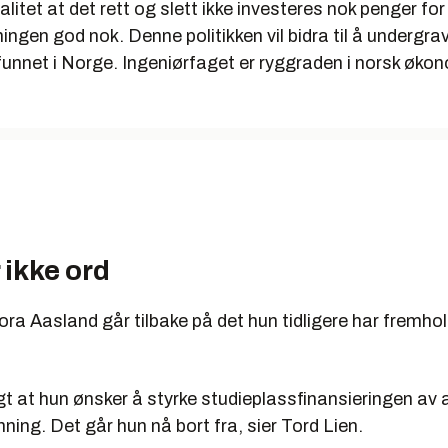
alitet at det rett og slett ikke investeres nok penger for
ngen god nok. Denne politikken vil bidra til å undergra
nnet i Norge. Ingeniørfaget er ryggraden i norsk økono
 ikke ord
ra Aasland går tilbake på det hun tidligere har fremho
t at hun ønsker å styrke studieplassfinansieringen av a
ning. Det går hun nå bort fra, sier Tord Lien.