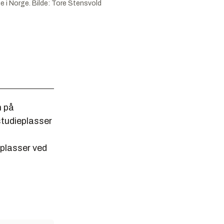
e i Norge.
Bilde:
Tore Stensvold
n på
 studieplasser
 plasser ved