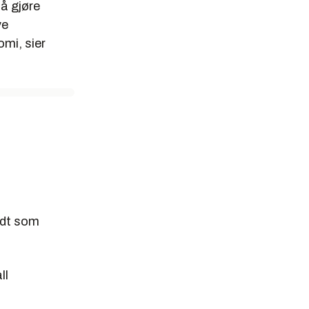
 å gjøre
ve
mi, sier
ldt som
ll