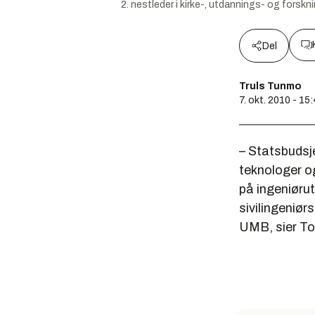
2. nestleder i kirke-, utdannings- og forsk
Del
Truls Tunmo
7. okt. 2010 - 15
– Statsbudsje
teknologer og
på ingeniørut
sivilingeniør
UMB, sier Tor