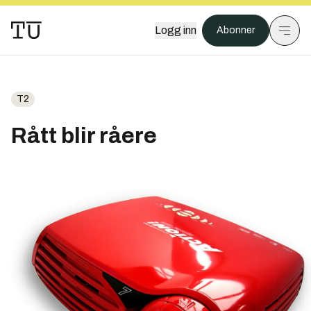
Logg inn
Abonner
T2
Rått blir råere