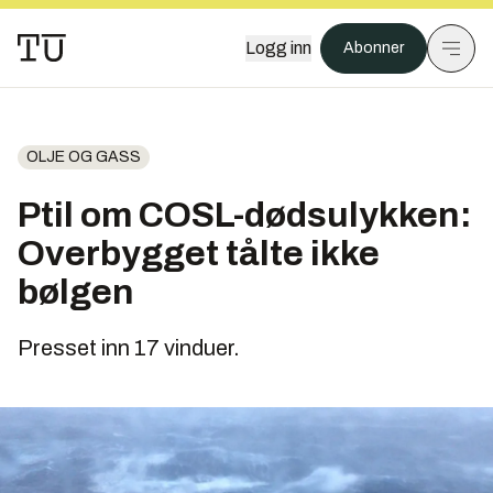
Logg inn
Abonner
OLJE OG GASS
Ptil om COSL-dødsulykken:
Overbygget tålte ikke
bølgen
Presset inn 17 vinduer.