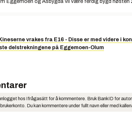
m Eggemoen og Åsbygda vil være ferdig bygd høsten 
Kineserne vrakes fra E16 - Disse er med videre i k
rste delstrekningene på Eggemoen-Olum
ntarer
nlogget hos Ifrågasätt for å kommentere. Bruk BankID for auto
 brukerkonto. Du kan kommentere under fullt navn eller med kalle