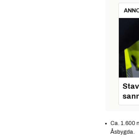
ANN
Stav
sann
Ca. 1.600 
Åsbygda.