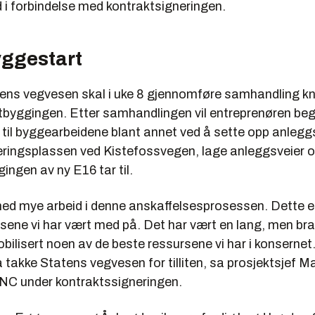
 i forbindelse med kontraktsigneringen.
yggestart
ns vegvesen skal i uke 8 gjennomføre samhandling knyt
yggingen. Etter samhandlingen vil entreprenøren be
 til byggearbeidene blant annet ved å sette opp anleg
eringsplassen ved Kistefossvegen, lage anleggsveier o
gingen av ny E16 tar til.
 ned mye arbeid i denne anskaffelsesprosessen. Dette e
sene vi har vært med på. Det har vært en lang, men br
obilisert noen av de beste ressursene vi har i konserne
å takke Statens vegvesen for tilliten, sa prosjektsjef M
 PNC under kontraktssigneringen.