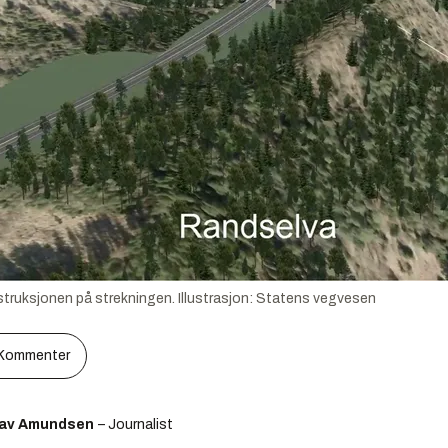
truksjonen på strekningen.
Illustrasjon:
Statens vegvesen
Kommenter
lav Amundsen
– Journalist