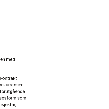
kten med
 kontrakt
onkurransen
g forutgående
felsesform som
osjekter,