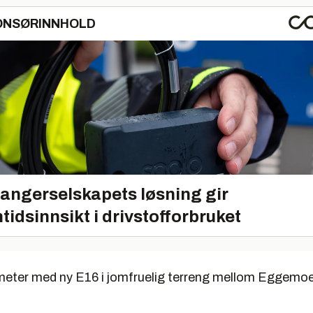
ONSØRINNHOLD
angerselskapets løsning gir
tidsinnsikt i drivstofforbruket
meter med ny E16 i jomfruelig terreng mellom Eggemo