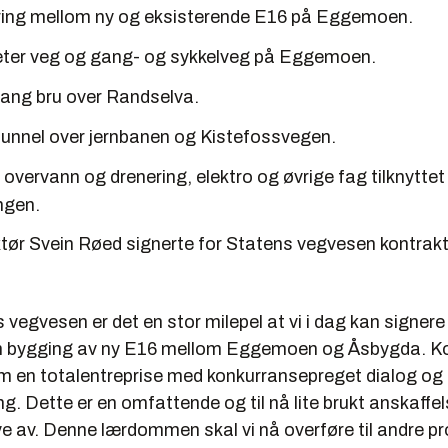
ring mellom ny og eksisterende E16 på Eggemoen.
ter veg og gang- og sykkelveg på Eggemoen.
lang bru over Randselva.
tunnel over jernbanen og Kistefossvegen.
overvann og drenering, elektro og øvrige fag tilknyttet
ngen.
ktør Svein Røed signerte for Statens vegvesen kontra
 vegvesen er det en stor milepel at vi i dag kan signere
bygging av ny E16 mellom Eggemoen og Åsbygda. K
som en totalentreprise med konkurransepreget dialog o
ing. Dette er en omfattende og til nå lite brukt anskaf
ye av. Denne lærdommen skal vi nå overføre til andre pr