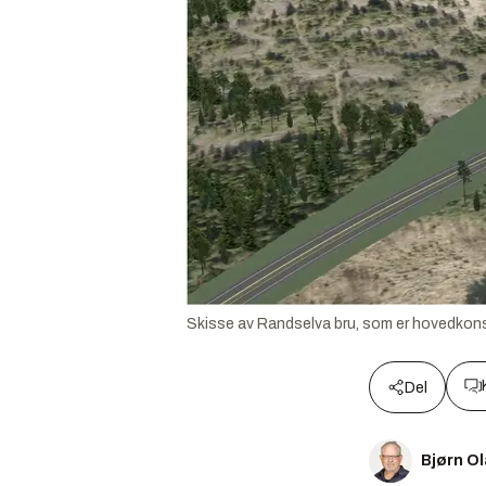
Skisse av Randselva bru, som er hovedkons
Del
Bjørn O