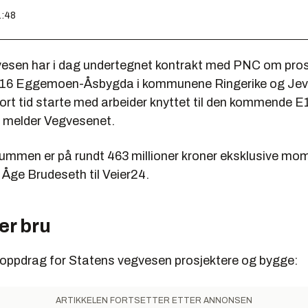
1:48
esen har i dag undertegnet kontrakt med PNC om pros
E16 Eggemoen-Åsbygda i kommunene Ringerike og Jev
v kort tid starte med arbeider knyttet til den kommende E
 melder Vegvesenet.
ummen er på rundt 463 millioner kroner eksklusive mom
 Åge Brudeseth til Veier24.
er bru
oppdrag for Statens vegvesen prosjektere og bygge:
ARTIKKELEN FORTSETTER ETTER ANNONSEN