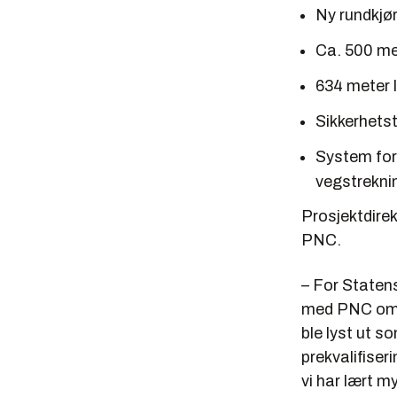
Ny rundkjø
Ca. 500 me
634 meter 
Sikkerhets
System for 
vegstrekni
Prosjektdire
PNC.
– For Statens
med PNC om 
ble lyst ut 
prekvalifiser
vi har lært m