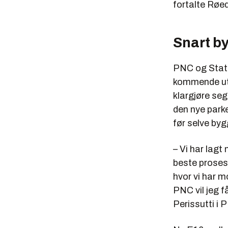
fortalte Røed
Snart b
PNC og State
kommende utb
klargjøre seg
den nye park
før selve byg
– Vi har lagt
beste proses
hvor vi har m
PNC vil jeg f
Perissutti i