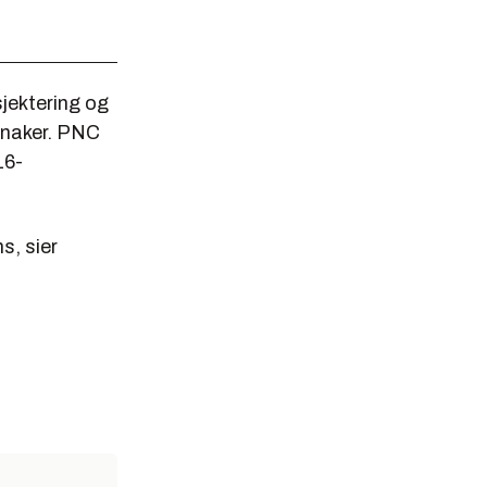
jektering og
naker. PNC
16-
s, sier