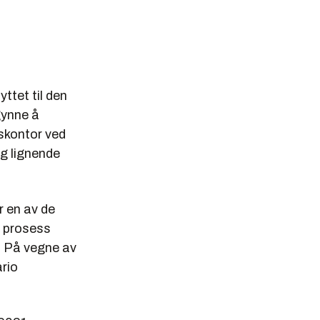
tet til den
gynne å
gskontor ved
g lignende
r en av de
a prosess
t. På vegne av
ario