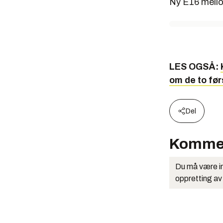
Ny E16 mello
LES OGSÅ:
om de to fø
Del
Komme
Du må være in
oppretting av