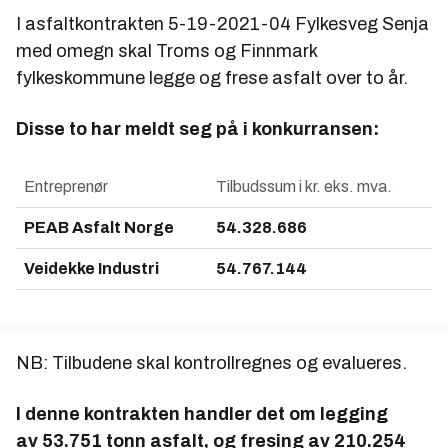
I asfaltkontrakten
5-19-2021-04 Fylkesveg Senja
med omegn
skal Troms og Finnmark
fylkeskommune legge og frese asfalt over to år.
Disse to har meldt seg på i konkurransen:
Entreprenør
Tilbudssum i kr. eks. mva.
PEAB Asfalt Norge
54.328.686
Veidekke Industri
54.767.144
NB: Tilbudene skal kontrollregnes og evalueres.
I denne kontrakten handler det om legging
av 53.751 tonn asfalt, og fresing av 210.254