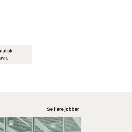
matisk
navn.
Se flere jobber