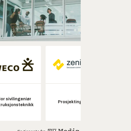
or sivilingeniør
Prosjektingeniør
Seksjon
ruksjonsteknikk