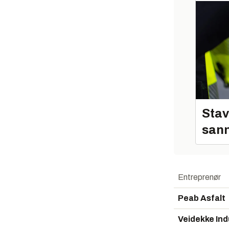
Stav
sann
Entreprenør
Peab Asfalt
Veidekke Ind