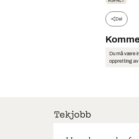
ASFALT
Del
Komme
Du må være in
oppretting av