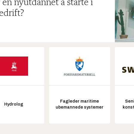
 en nyutdannet å starte i
edrift?
Fagleder maritime
Seni
Hydrolog
ubemannede systemer
konst