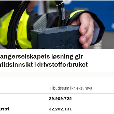
angerselskapets løsning gir
tidsinnsikt i drivstofforbruket
Tilbudssum i kr. eks. mva.
29.909.725
ustri
32.202.131