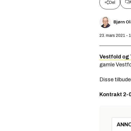
Del
Bjørn O
23. mars 2021 - 
Vestfold og 
gamle Vestfo
Disse tilbud
Kontrakt 2-
ANN