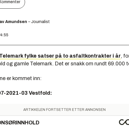
Kommenter
lav Amundsen
– Journalist
14:55
Telemark fylke satser på to asfaltkontrakter i år
, f
ld og gamle Telemark. Det er snakk om rundt 69.000 t
ene er kommet inn:
07-2021-03 Vestfold:
ARTIKKELEN FORTSETTER ETTER ANNONSEN
ONSØRINNHOLD