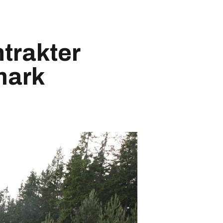
ntrakter
emark