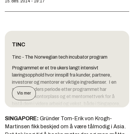
15. des. 2014 - 19:17
TINC
Tinc - The Norwegian tech incubator program
Programmet er et tre ukers langt intensivt
læringsopphold hvor innspill fra kunder, partnere,
investorer og mentorer er viktige ingredienser. I en
seks måneders periode etter programmet har
Vis mer
bedriftene kontorplass og et mentornettverk for å
bistå dem i videre arbeid og vekst, både i Singapore,
Kina og ellers hvor Innovasjon Norge har
SINGAPORE:
tilstedeværelse i Asia.
Gründer Tom-Erik von Krogh-
Martinsen fikk beskjed om å være tålmodig i Asia.
Konseptet kommer fra Innovasjon Norge i Silicon