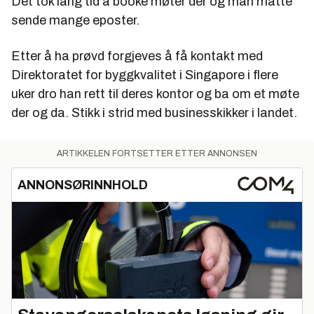
Det tok lang tid å booke møter der og man måtte
Valley.
sende mange eposter.
Tinc-bedrifter 2014
Etter å ha prøvd forgjeves å få kontakt med
Christian Teigland fra OceanHub - Ocean
Direktoratet for byggkvalitet i Singapore i flere
industries media platform
uker dro han rett til deres kontor og ba om et møte
Thorstein Tønnesen fra Tiny Mesh - Mesh network
der og da. Stikk i strid med businesskikker i landet.
module and cloud services empowering the
Internet of Things (IoT)
ARTIKKELEN FORTSETTER ETTER ANNONSEN
Dagfinn Mork fra Cargospotter - Big Data for the
dry bulk goods shipping industry
ANNONSØRINNHOLD
Sasan Mameghani fra YardIntel - Business
information for the maritime industry
Tom-Erik von Krogh fra CHECKD - Task
management for construction
Sondre Bjørnebekk fra TapBookAuthor -
Interactive mobile media authoring tool