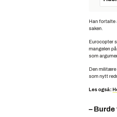
Han fortalte 
saken.
Eurocopter s
mangelen på 
som argument
Den militære 
som nytt redn
Les også:
He
– Burde 