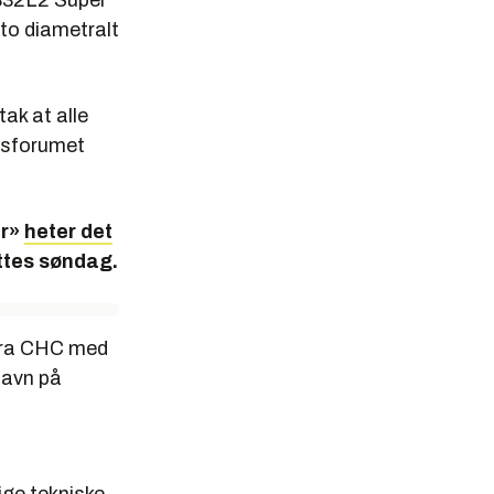
332L2 Super
to diametralt
tak at alle
tsforumet
er»
heter det
ttes søndag.
 fra CHC med
havn på