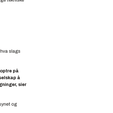
ige tekniske
e hva slags
koptre på
 selskap å
gninger, sier
synet og