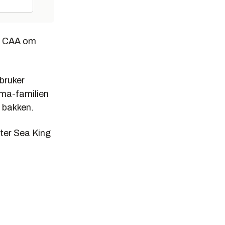
ke CAA om
bruker
uma-familien
 bakken.
tter Sea King