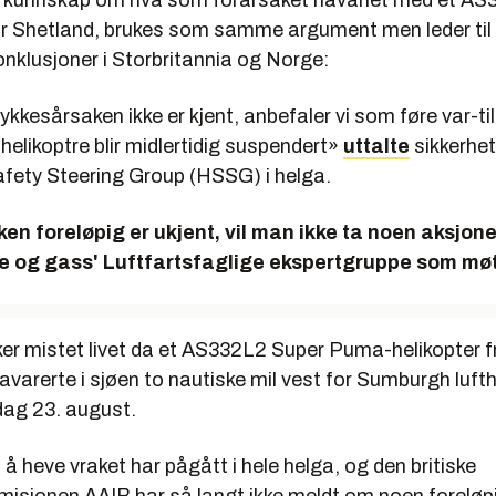
 kunnskap om hva som forårsaket havariet med et AS
 Shetland, brukes som samme argument men leder til 
konklusjoner i Storbritannia og Norge:
kkesårsaken ikke er kjent, anbefaler vi som føre var-til
elikoptre blir midlertidig suspendert»
uttalte
sikkerhe
afety Steering Group (HSSG) i helga.
en foreløpig er ukjent, vil man ikke ta noen aksjon
lje og gass' Luftfartsfaglige ekspertgruppe som mø
er mistet livet da et AS332L2 Super Puma-helikopter
varerte i sjøen to nautiske mil vest for Sumburgh luft
dag 23. august.
å heve vraket har pågått i hele helga, og den britiske