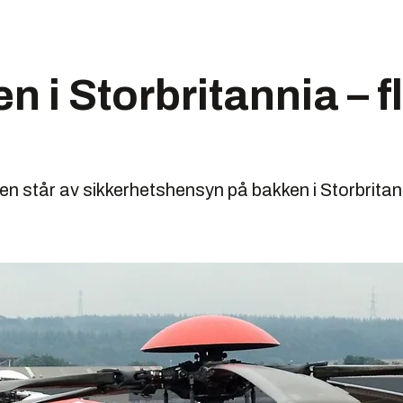
 i Storbritannia – fl
n står av sikkerhetshensyn på bakken i Storbritann