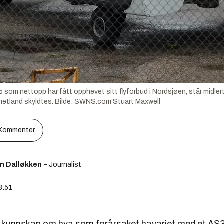
som nettopp har fått opphevet sitt flyforbud i Nordsjøen, står midlerti
hetland skyldtes.
Bilde:
SWNS.com Stuart Maxwell
Kommenter
en Dalløkken
– Journalist
3:51