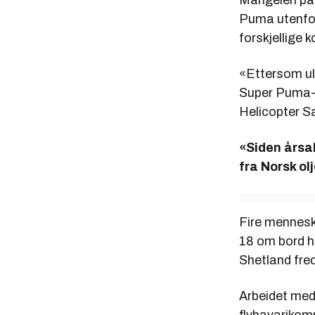
Mangelen på
Puma utenfor
forskjellige 
«Ettersom uly
Super Puma-h
Helicopter S
«Siden årsak
fra Norsk o
Fire mennesk
18 om bord ha
Shetland fre
Arbeidet med 