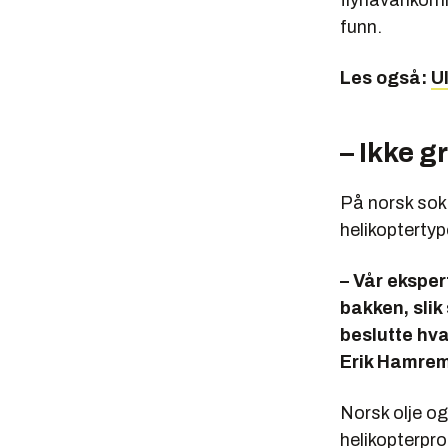
flyhavarikom
funn.
Les også:
U
– Ikke g
På norsk sokk
helikoptertype
– Vår eksper
bakken, slik 
beslutte hva
Erik Hamrem
Norsk olje o
helikopterpr