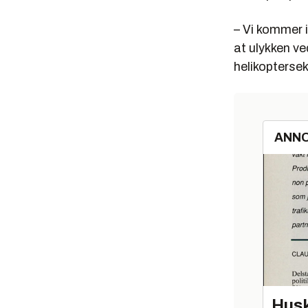
– Vi kommer i
at ulykken ve
helikoptersek
ANN
Husk