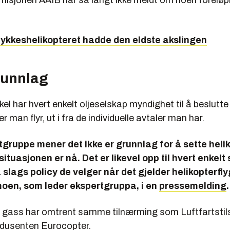
misjonen AAIB har så langt ikke meldt om noen foreløp
lykkeshelikopteret hadde den eldste akslingen
runnlag
el har hvert enkelt oljeselskap myndighet til å beslutt
r man flyr, ut i fra de individuelle avtaler man har.
tgruppe mener det ikke er grunnlag for å sette heli
situasjonen er nå. Det er likevel opp til hvert enkelt
 slags policy de velger når det gjelder helikopterfly
oen, som leder ekspertgruppa, i en
pressemelding
.
g gass har omtrent samme tilnærming som Luftfartstil
odusenten Eurocopter.