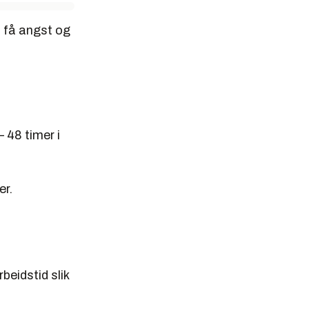
å få angst og
 48 timer i
er.
beidstid slik