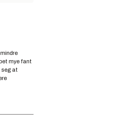
 mindre
obbet mye fant
 seg at
ære