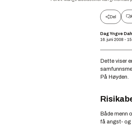
Del
Dag Yngve Dah
16. juni 2008 - 1
Dette viser e
samfunnsmedi
På Høyden.
Risikabe
Både menn og 
få angst- og 