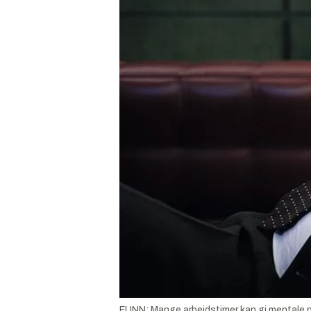
FUNN: Mange arbeidstimer kan gi mentale p