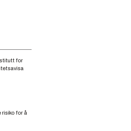
titutt for
itetsavisa
risiko for å