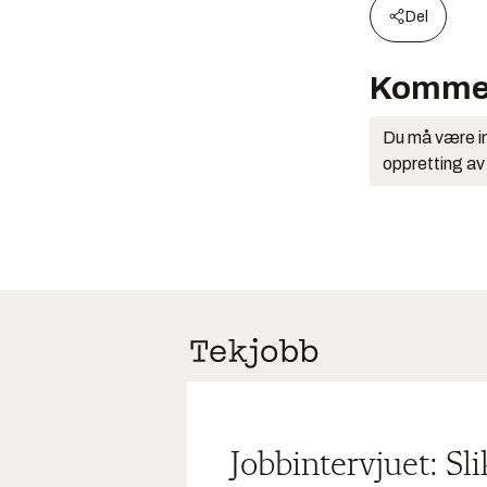
Del
Komme
Du må være in
oppretting av
Jobbintervjuet: Sl