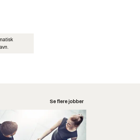
matisk
navn.
Se flere jobber