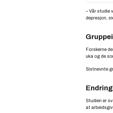
– Vår studie 
depresjon, sie
Gruppei
Forskerne del
uka og de som
Sistnevnte gr
Endring
Studien er sv
at arbeidsgiv