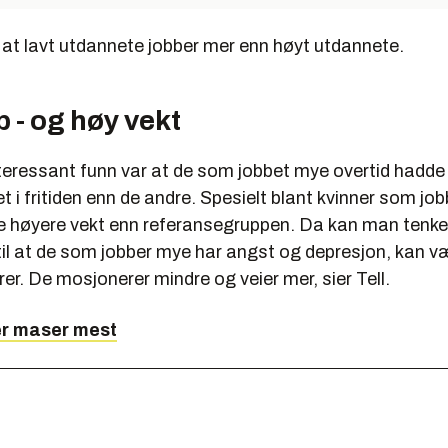
 at lavt utdannete jobber mer enn høyt utdannete.
 - og høy vekt
nteressant funn var at de som jobbet mye overtid hadde
tet i fritiden enn de andre. Spesielt blant kvinner som j
de høyere vekt enn referansegruppen. Da kan man tenke
til at de som jobber mye har angst og depresjon, kan v
orer. De mosjonerer mindre og veier mer, sier Tell.
er maser mest