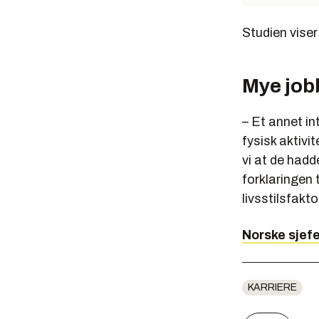
Studien viser
Mye jobb
– Et annet i
fysisk aktivi
vi at de had
forklaringen 
livsstilsfakt
Norske sjef
KARRIERE