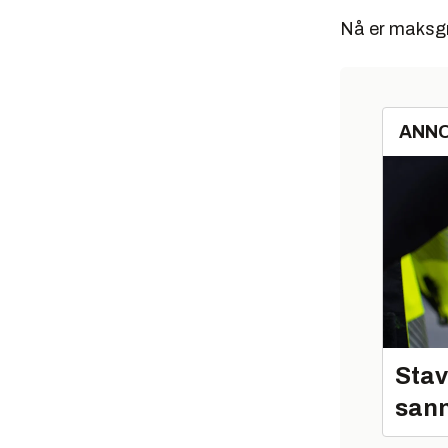
Nå er maksgr
ANN
Stav
sann