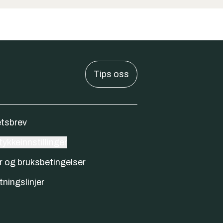
Tips oss
tsbrev
ykkeinnstillinger
r og bruksbetingelser
tningslinjer