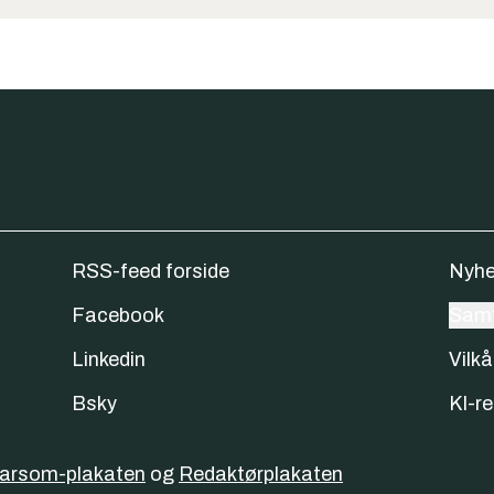
RSS-feed forside
Nyhe
Facebook
Samt
Linkedin
Vilkå
Bsky
KI-re
varsom-plakaten
og
Redaktørplakaten