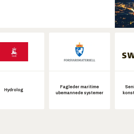
Fagleder maritime
Seni
Hydrolog
ubemannede systemer
konst