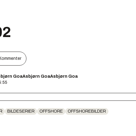
02
Kommenter
bjørn GoaAsbjørn GoaAsbjørn Goa
5:55
R
BILDESERIER
OFFSHORE
OFFSHOREBILDER