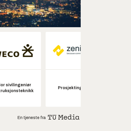
or sivilingeniør
Kon
Prosjektingeniør
ruksjonsteknikk
drifts
En tjeneste fra