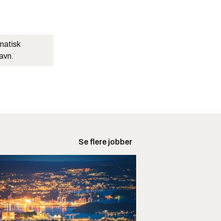
matisk
navn.
Se flere jobber