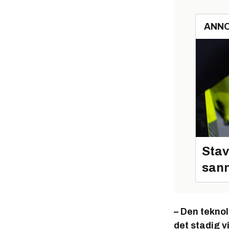
ANN
Stav
sann
– Den teknol
det stadig v