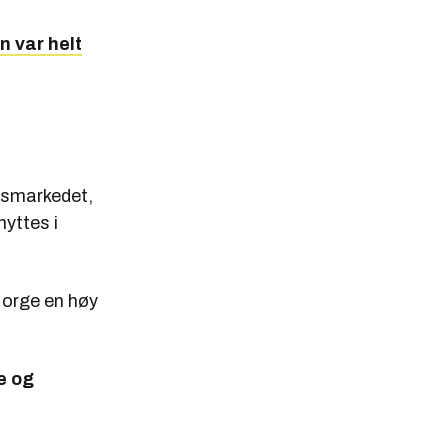
n var helt
idsmarkedet,
yttes i
Norge en høy
e og