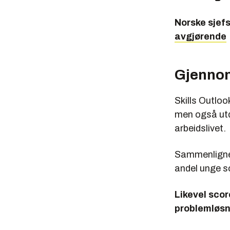
Norske sjef
avgjørende
Gjennom
Skills Outlo
men også utd
arbeidslivet.
Sammenlignet
andel unge so
Likevel scor
problemløsn