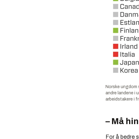
Norske ungdom s
andre landene i u
arbeidstakere i f
– Må hin
For å bedre s