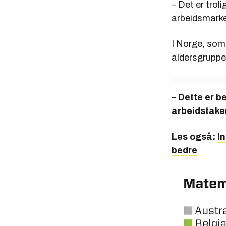
– Det er trol
arbeidsmarke
I Norge, som 
aldersgruppe
– Dette er b
arbeidstake
Les også:
I
bedre