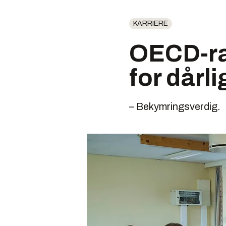
KARRIERE
OECD-ra
for dårl
– Bekymringsverdig.