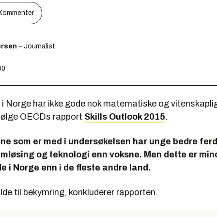
Kommenter
ersen
– Journalist
00
i Norge har ikke gode nok matematiske og vitenskapli
 ifølge OECDs rapport
Skills Outlook 2015
.
dene som er med i undersøkelsen har unge bedre fer
emløsing og teknologi enn voksne. Men dette er min
 i Norge enn i de fleste andre land.
ilde til bekymring, konkluderer rapporten.