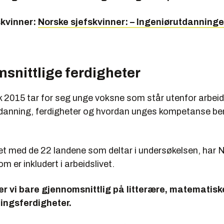
skvinner:
Norske sjefskvinner: – Ingeniørutdanninge
snittlige ferdigheter
ok 2015 tar for seg unge voksne som står utenfor arbe
anning, ferdigheter og hvordan unges kompetanse ben
 med de 22 landene som deltar i undersøkelsen, har 
m er inkludert i arbeidslivet.
er vi bare gjennomsnittlig på litterære, matematisk
ingsferdigheter.