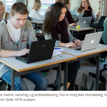
i matte, naturfag og problemløsning. Det er trolig ikke tilstrekkelig,
ort.
Bilde:
NTB scanpix