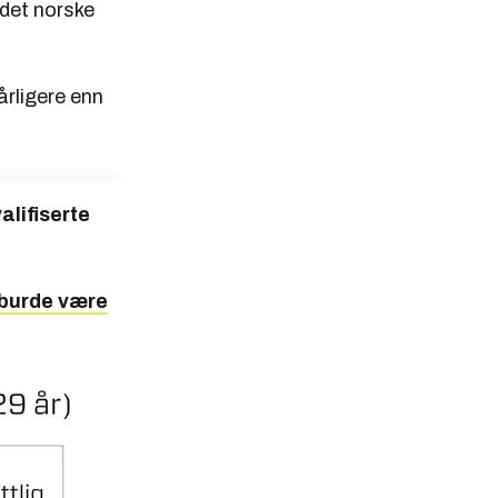
 det norske
årligere enn
alifiserte
 burde være