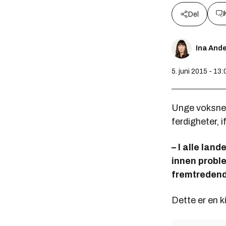
Del
Ina And
5. juni 2015 - 13:
Unge voksne 
ferdigheter,
– I alle lan
innen probl
fremtredende
Dette er en k