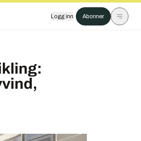
Logg inn
Abonner
ikling:
vvind,