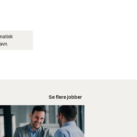
matisk
navn.
Se flere jobber