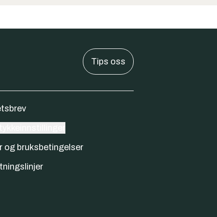
Tips oss
tsbrev
ykkeinnstillinger
r og bruksbetingelser
tningslinjer