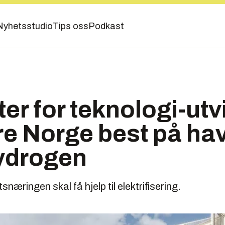
Nyhetsstudio
Tips oss
Podkast
ter for teknologi-utv
re Norge best på ha
hydrogen
næringen skal få hjelp til elektrifisering.