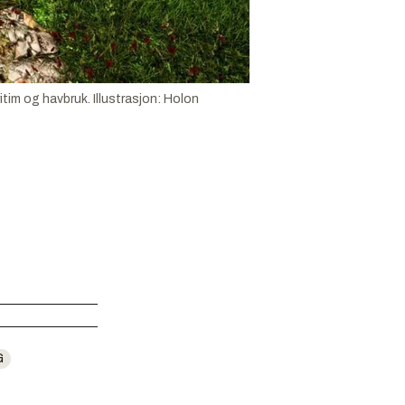
itim og havbruk.
Illustrasjon:
Holon
G