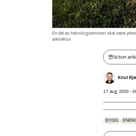
En del av teknologisenteret skal være yrke
arkitektur
Gi bort arti
Knut Bj
17. aug. 2020 - 0
BYGG
ENER