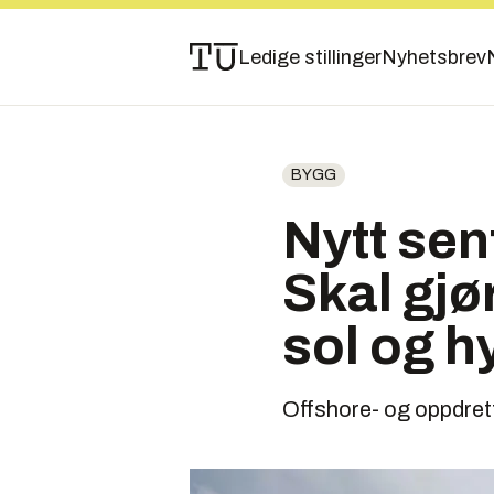
Ledige stillinger
Nyhetsbrev
BYGG
Nytt sen
Skal gjø
sol og 
Offshore- og oppdretts