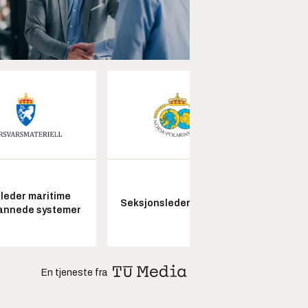
leder maritime
Kon
Seksjonsleder Nye Troll
annede systemer
drifts
En tjeneste fra