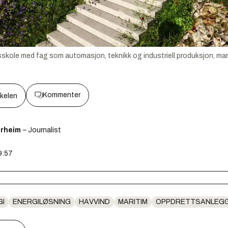
sskole med fag som automasjon, teknikk og industriell produksjon, mar
Kommenter
kkelen
ørheim
– Journalist
9:57
GI
ENERGILØSNING
HAVVIND
MARITIM
OPPDRETTSANLEG