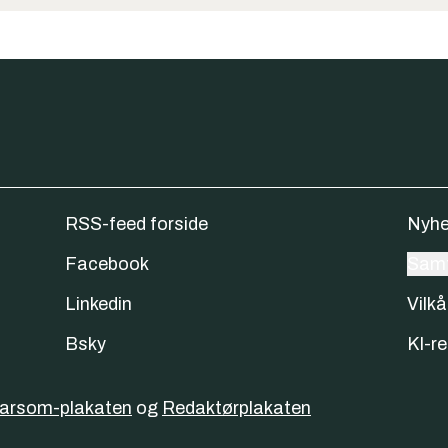
RSS-feed forside
Nyhe
Facebook
Samt
Linkedin
Vilkå
Bsky
KI-re
varsom-plakaten
og
Redaktørplakaten