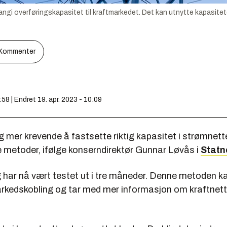
angi overføringskapasitet til kraftmarkedet. Det kan utnytte kapasitet
Kommenter
:58 | Endret 19. apr. 2023 - 10:09
ig mer krevende å fastsette riktig kapasitet i strømnette
e metoder, ifølge konserndirektør Gunnar Løvås i
Statn
 har nå vært testet ut i tre måneder. Denne metoden ka
arkedskobling og tar med mer informasjon om kraftnett