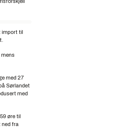
isforskjell
 import til
t.
r, mens
rge med 27
 på Sørlandet
 redusert med
59 øre til
 ned fra