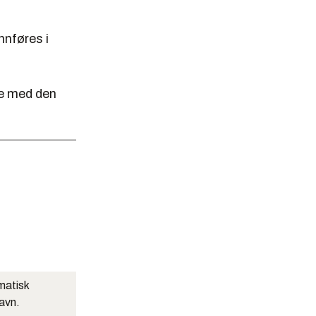
nnføres i
re med den
matisk
navn.