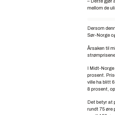
– Dette gjør 
mellom de ul
Dersom denne 
Sør-Norge og 
Årsaken til m
strømprisene 
I Midt-Norge
prosent. Pris
ville ha blitt
8 prosent, op
Det betyr at 
rundt 75 øre 