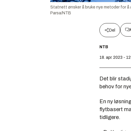
Statnett ønsker å bruke nye metoder for å 
Parsa/NTB
Del
NTB
18. apr. 2023 - 12
Det blir stad
behov for ny
En ny løsning
flytbasert m
tidligere.