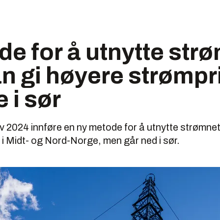
e for å utnytte str
n gi høyere strømpri
 i sør
 av 2024 innføre en ny metode for å utnytte strømne
er i Midt- og Nord-Norge, men går ned i sør.