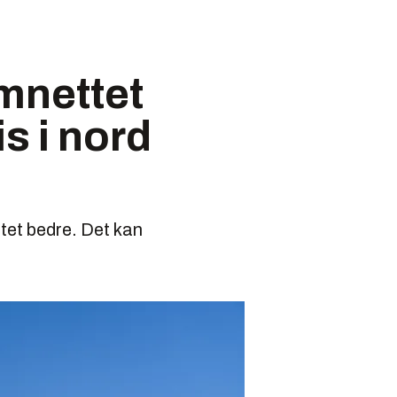
ømnettet
s i nord
ttet bedre. Det kan