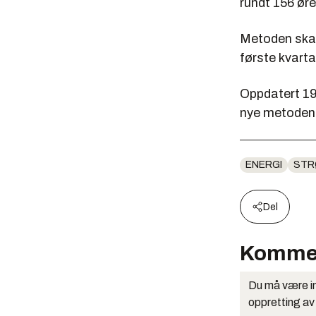
rundt 156 øre
Metoden skal 
første kvarta
Oppdatert 19.
nye metoden
ENERGI
STR
Del
Komme
Du må være in
oppretting av