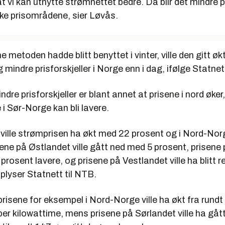
at vi kan utnytte strømnettet bedre. Da blir det mindre pr
ike prisområdene, sier Løvås.
metoden hadde blitt benyttet i vinter, ville den gitt økt
mindre prisforskjeller i Norge enn i dag, ifølge Statnet
indre prisforskjeller er blant annet at prisene i nord øke
i Sør-Norge kan bli lavere.
 ville strømprisen ha økt med 22 prosent og i Nord-No
ene på Østlandet ville gått ned med 5 prosent, prisene
 6 prosent lavere, og prisene på Vestlandet ville ha blitt
plyser Statnett til NTB.
prisene for eksempel i Nord-Norge ville ha økt fra rundt 
per kilowattime, mens prisene på Sørlandet ville ha gått