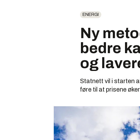
ENERGI
Ny metod
bedre ka
og lavere
Statnett vil i starten
føre til at prisene øk