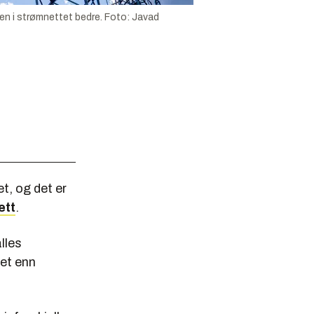
en i strømnettet bedre.
Foto:
Javad
t, og det er
ett
.
lles
et enn