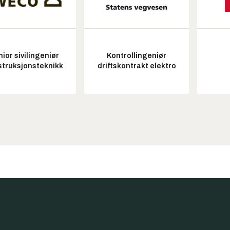
ior sivilingeniør
Kontrollingeniør
struksjonsteknikk
driftskontrakt elektro