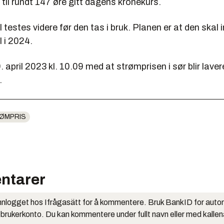
 til rundt 147 øre gitt dagens kronekurs.
testes videre før den tas i bruk. Planen er at den skal i
l i 2024.
 april 2023 kl. 10.09 med at strømprisen i sør blir lave
.
ØMPRIS
ntarer
nlogget hos Ifrågasätt for å kommentere. Bruk BankID for auto
 brukerkonto. Du kan kommentere under fullt navn eller med kalle