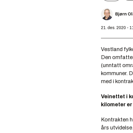
Bjørn O
21. des. 2020 - 1
Vestland fylk
Den omfatter 
(unntatt omr
kommuner. Det
med i kontrak
Veinettet i 
kilometer er
Kontrakten ha
års utvidelse