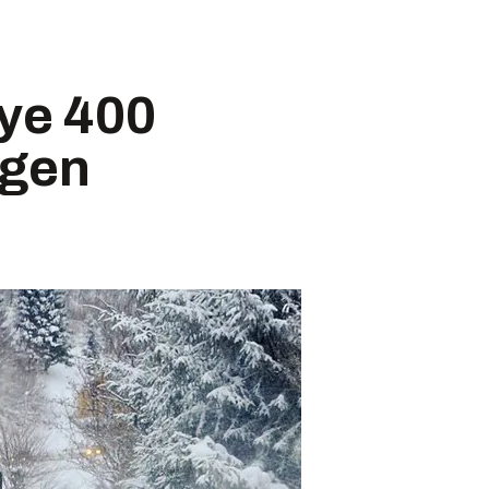
øye 400
rgen