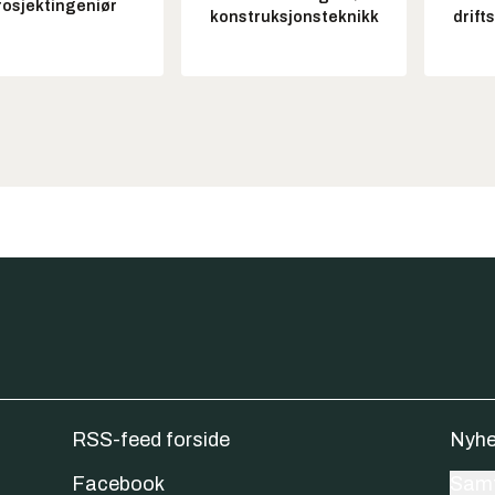
rosjektingeniør
konstruksjonsteknikk
drift
RSS-feed forside
Nyhe
Facebook
Samt