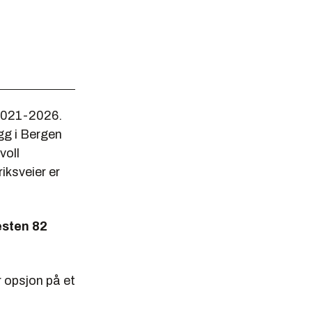
 2021-2026
.
gg i Bergen
voll
iksveier er
esten 82
r opsjon på et