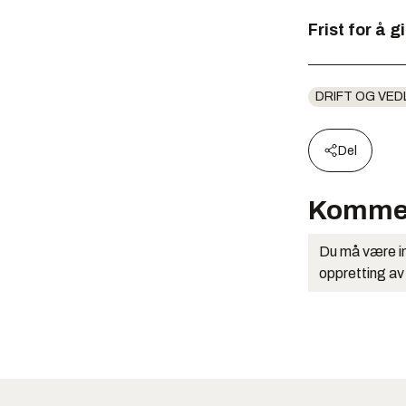
Frist for å g
DRIFT OG VED
Del
Komme
Du må være in
oppretting av