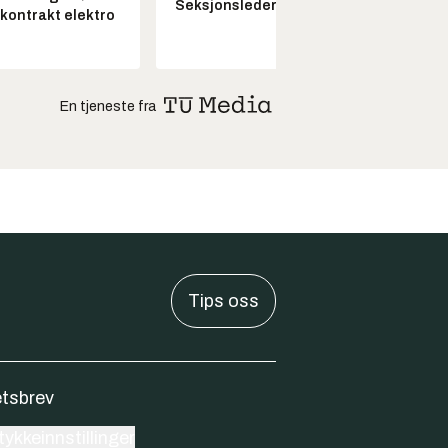
Seksjonsleder Nye Troll
skontrakt elektro
ubema
En tjeneste fra
Tips oss
tsbrev
ykkeinnstillinger