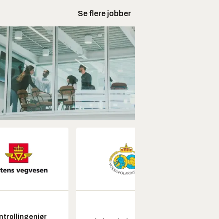
Se flere jobber
ntrollingeniør
Fagl