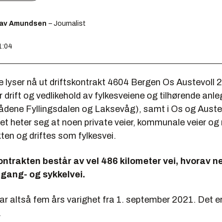
lav Amundsen
– Journalist
1:04
e lyser nå ut driftskontrakt
4604 Bergen Os Austevoll
drift og vedlikehold av fylkesveiene og tilhørende anle
ådene Fyllingsdalen og Laksevåg), samt i Os og Auste
 heter seg at noen private veier, kommunale veier og r
ten og driftes som fylkesvei.
kontrakten består av vel 486 kilometer vei, hvorav n
 gang- og sykkelvei.
r altså fem års varighet fra 1. september 2021. Det e
.