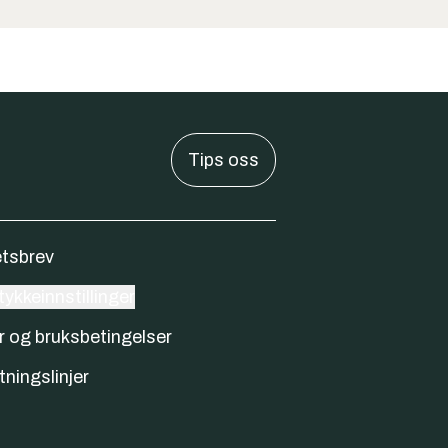
Tips oss
tsbrev
ykkeinnstillinger
r og bruksbetingelser
tningslinjer