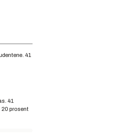
tudentene. 41
as. 41
 20 prosent