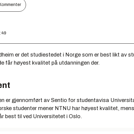
Kommenter
7:49
heim er det studiestedet i Norge som er best likt av s
de får høyest kvalitet på utdanningen der.
ent
n er gjennomført av Sentio for studentavisa Universit
orske studenter mener NTNU har høyest kvalitet, mens
r best til ved Universitetet i Oslo.