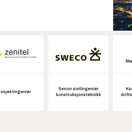
Senior sivilingeniør
Ko
rosjektingeniør
konstruksjonsteknikk
drift