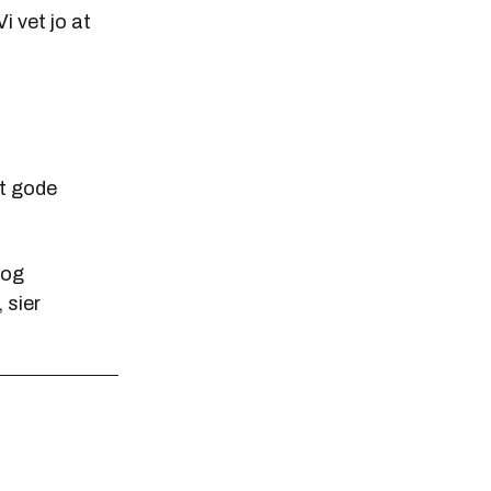
i vet jo at
et gode
 og
 sier