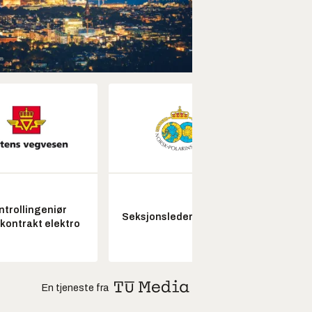
ntrollingeniør
Fagl
Seksjonsleder Nye Troll
skontrakt elektro
ubema
En tjeneste fra