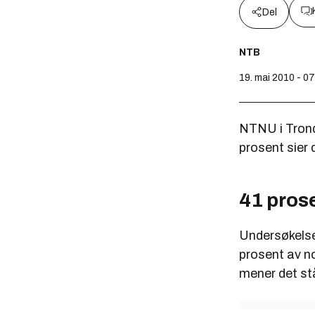
Del
NTB
19. mai 2010 - 0
NTNU i Trond
prosent sier 
41 pros
Undersøkelse
prosent av n
mener det stå