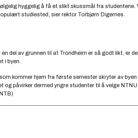
følgelig hyggelig å få et slikt skussmål fra studentene. V
pulært studiested, sier rektor Torbjørn Digernes.
 en del av grunnen til at Trondheim er så godt likt, er d
t i byen.
som kommer hjem fra første semester skryter av byen
t og påvirker dermed yngre studenter til å velge NTNU,
©NTB)