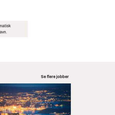
matisk
navn.
Se flere jobber