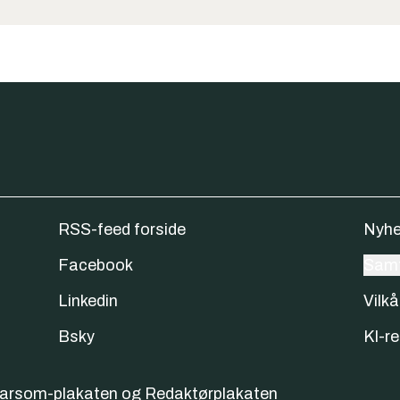
RSS-feed forside
Nyhe
Facebook
Samt
Linkedin
Vilkå
Bsky
KI-re
varsom-plakaten
og
Redaktørplakaten