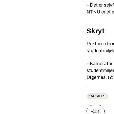
– Det er selv
NTNU er et po
Skryt
Rektoren tror
studentmiljøe
– Kamerater 
studentmiljøe
Digernes. (
KARRIERE
Del