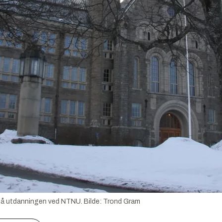
 på utdanningen ved NTNU.
Bilde:
Trond Gram