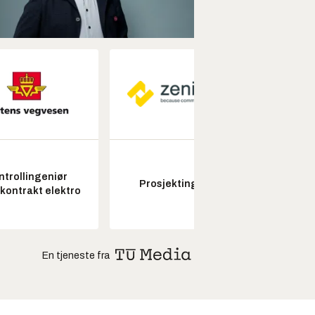
ntrollingeniør
Senio
Prosjektingeniør
skontrakt elektro
konstr
En tjeneste fra