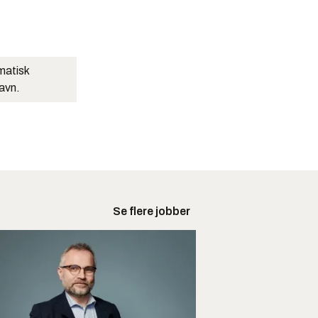
matisk
navn.
Se flere jobber