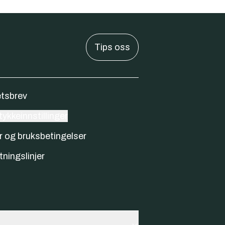
Tips oss
tsbrev
ykkeinnstillinger
r og bruksbetingelser
tningslinjer