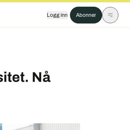
Logg inn
Abonner
itet. Nå