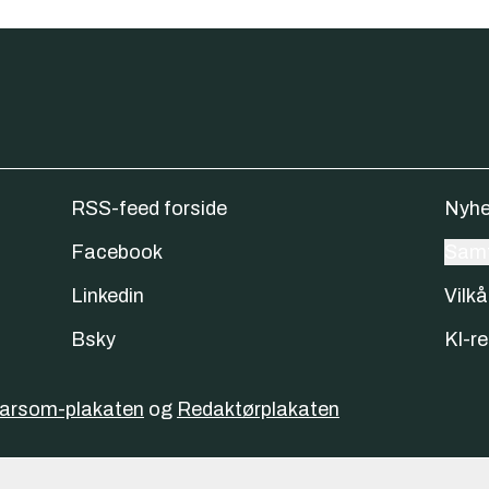
RSS-feed forside
Nyhe
Facebook
Samt
Linkedin
Vilkå
Bsky
KI-re
varsom-plakaten
og
Redaktørplakaten