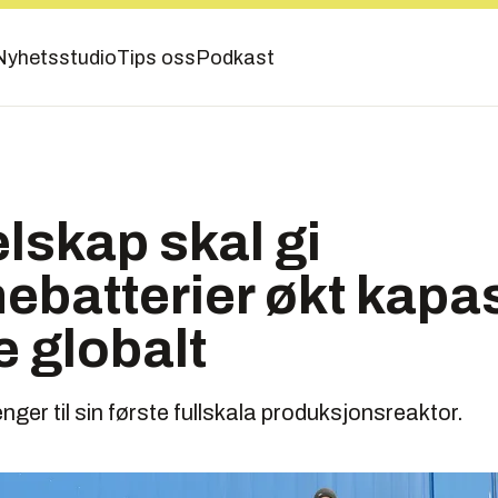
Nyhetsstudio
Tips oss
Podkast
lskap skal gi
nebatterier økt kapas
e globalt
nger til sin første fullskala produksjonsreaktor.