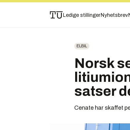
Ledige stillinger
Nyhetsbrev
ELBIL
Norsk se
litiumio
satser d
Cenate har skaffet pe