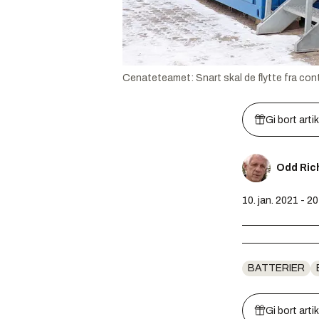
Cenateteamet: Snart skal de flytte fra cont
Gi bort arti
Odd Ric
10. jan. 2021 - 2
BATTERIER
Gi bort arti