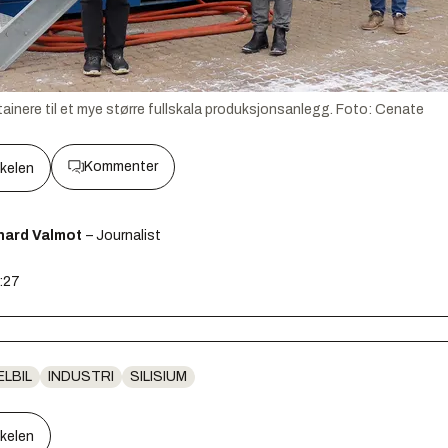
ainere til et mye større fullskala produksjonsanlegg.
Foto:
Cenate
Kommenter
kkelen
hard Valmot
– Journalist
0:27
ELBIL
INDUSTRI
SILISIUM
kkelen