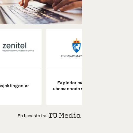
Fagleder maritime
Senio
osjektingeniør
ubemannede systemer
konstr
En tjeneste fra