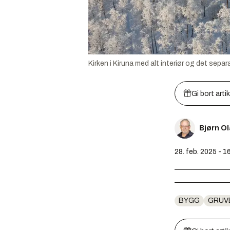
Kirken i Kiruna med alt interiør og det sepa
Gi bort arti
Bjørn O
28. feb. 2025 - 1
BYGG
GRUV