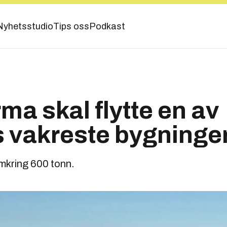
Nyhetsstudio
Tips oss
Podkast
rma skal flytte en av
 vakreste bygninge
omkring 600 tonn.