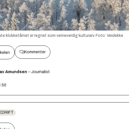
rate klokketårnet er regnet som verneverdig kulturarv.
Foto:
Veidekke
Kommenter
kkelen
lav Amundsen
– Journalist
6:50
EDRIFT