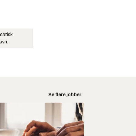
matisk
navn.
Se flere jobber