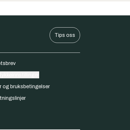
Tips oss
tsbrev
ykkeinnstillinger
r og bruksbetingelser
tningslinjer