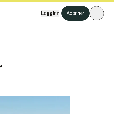
Logg inn
Abonner
r