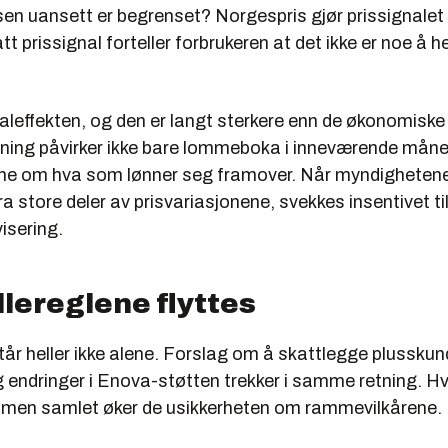
sen uansett er begrenset? Norgespris gjør prissignalet
latt prissignal forteller forbrukeren at det ikke er noe å 
aleffekten, og den er langt sterkere enn de økonomiske 
dning påvirker ikke bare lommeboka i inneværende mån
ne om hva som lønner seg framover. Når myndighetene
ra store deler av prisvariasjonene, svekkes insentivet ti
visering.
llereglene flyttes
år heller ikke alene. Forslag om å skattlegge plusskun
 endringer i Enova-støtten trekker i samme retning. Hv
te, men samlet øker de usikkerheten om rammevilkårene.