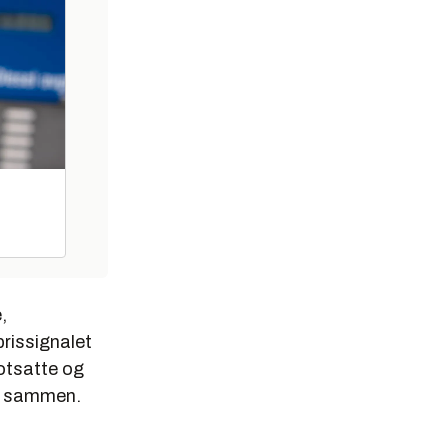
,
prissignalet
otsatte og
ger sammen.