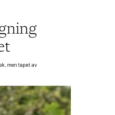
egning
et
sk, men tapet av