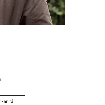
l
 kan få