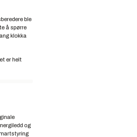
sberedere ble
nte å spørre
gang klokka
t er helt
ginale
energiledd og
smartstyring