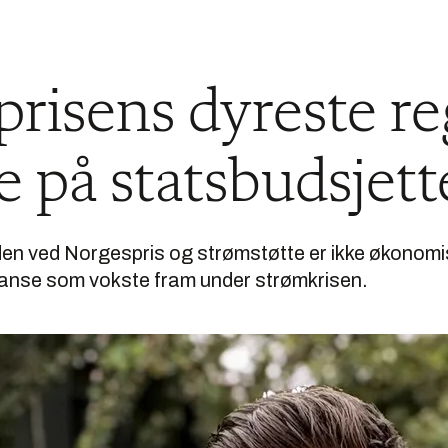
risens dyreste r
ke på statsbudsjett
den ved Norgespris og strømstøtte er ikke økonomi
tanse som vokste fram under strømkrisen.