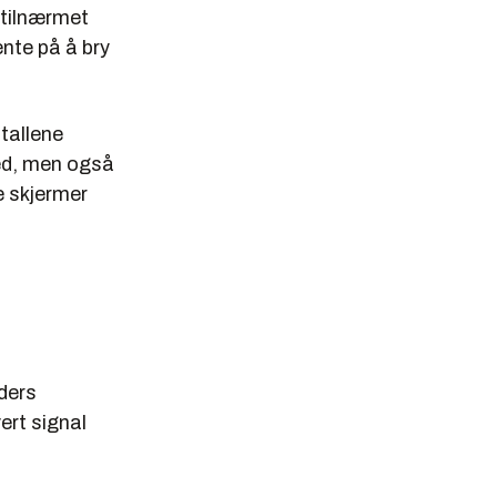
 tilnærmet
hente på å bry
tallene
ed, men også
 skjermer
l
ders
ert signal