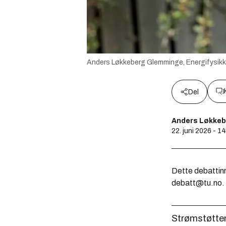
Anders Løkkeberg Glemminge, Energifysikk
Del
Anders Løkkebe
22. juni 2026 - 1
Dette debattinn
debatt@tu.no.
Strømstøtten