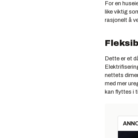
For en huseie
like viktig s
rasjonelt å 
Fleksib
Dette er et d
Elektrifiseri
nettets dime
med mer ureg
kan flyttes i t
ANN