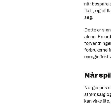
når besparel
flatt, og et f
seg.
Dette er sign
alene. En or
forventninge
forbrukerne f
energieffekti
Når spi
Norgespris st
strømsalg og
kan virke li