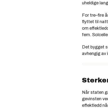
uheldige lang
For tre–fire 
flyttet til na
om effektledd
fem. Solcell
Det bygget s
avhengig av 
Sterker
Når staten ga
gevinsten ved
effektledd nå