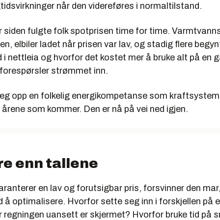
tidsvirkninger når den videreføres i normaltilstand.
år siden fulgte folk spotprisen time for time. Varmtvann
tten, elbiler ladet når prisen var lav, og stadig flere begy
 i nettleia og hvorfor det kostet mer å bruke alt på en 
eforespørsler strømmet inn.
eg opp en folkelig energikompetanse som kraftsysteme
i årene som kommer. Den er nå på vei ned igjen.
e enn tallene
ranterer en lav og forutsigbar pris, forsvinner den mar
 å optimalisere. Hvorfor sette seg inn i forskjellen på 
r regningen uansett er skjermet? Hvorfor bruke tid på 