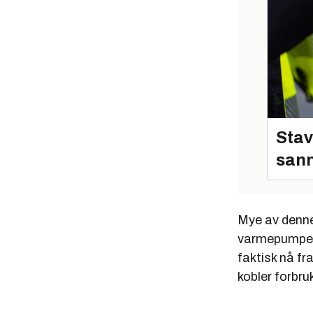
Stav
sann
Mye av denne 
varmepumper o
faktisk nå f
kobler forbru