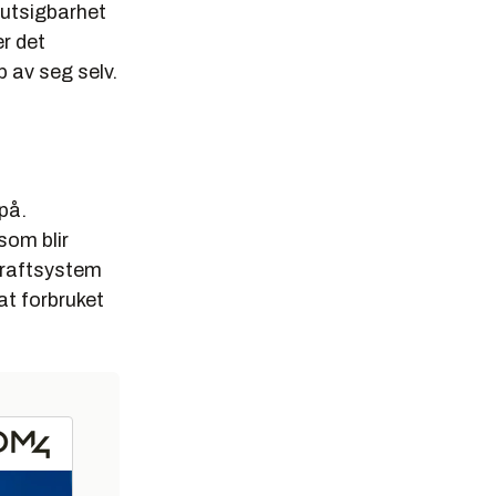
rutsigbarhet
er det
 av seg selv.
 på.
som blir
kraftsystem
at forbruket