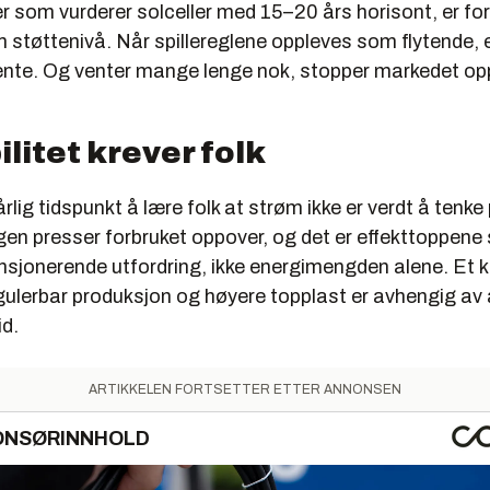
r som vurderer solceller med 15–20 års horisont, er fo
om støttenivå. Når spillereglene oppleves som flytende, 
vente. Og venter mange lenge nok, stopper markedet opp
ilitet krever folk
årlig tidspunkt å lære folk at strøm ikke er verdt å tenke
ngen presser forbruket oppover, og det er effekttoppene 
nsjonerende utfordring, ikke energimengden alene. Et 
ulerbar produksjon og høyere topplast er avhengig av 
id.
ARTIKKELEN FORTSETTER ETTER ANNONSEN
ONSØRINNHOLD