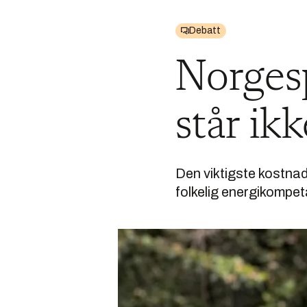
Debatt
Norgesp
står ik
Den viktigste kostna
folkelig energikompe