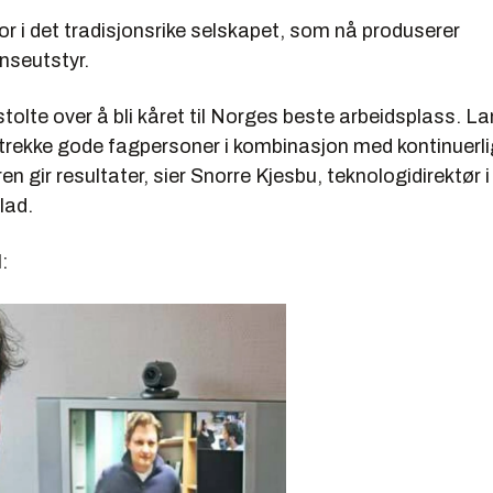
or i det tradisjonsrike selskapet, som nå produserer
nseutstyr.
g stolte over å bli kåret til Norges beste arbeidsplass. L
iltrekke gode fagpersoner i kombinasjon med kontinuerl
en gir resultater, sier Snorre Kjesbu, teknologidirektør i
lad.
: