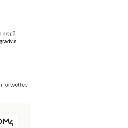
lding på
 gradvis
 fortsetter.