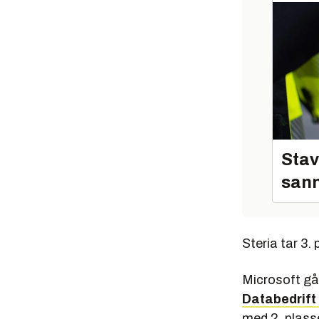
Stav
sann
Steria tar 3. 
Microsoft går
Databedrift 
med 2. plass