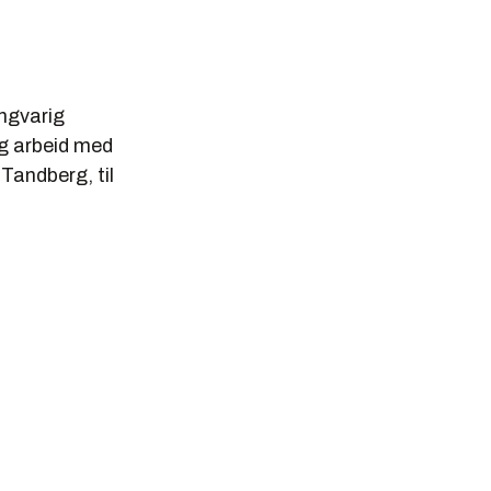
angvarig
ig arbeid med
 Tandberg, til