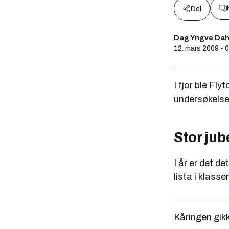
Del
Dag Yngve Dah
12. mars 2009 - 
I fjor ble Fl
undersøkelse
Stor jub
I år er det d
lista i klasse
Kåringen gikk