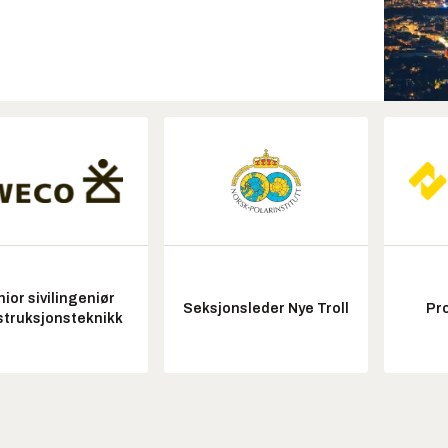
ior sivilingeniør
Seksjonsleder Nye Troll
Pr
struksjonsteknikk