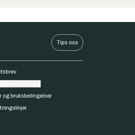
Tips oss
tsbrev
ykkeinnstillinger
r og bruksbetingelser
tningslinjer