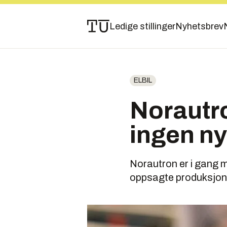
Ledige stillinger
Nyhetsbrev
ELBIL
Norautro
ingen n
Norautron er i gang m
oppsagte produksjons