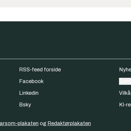
RSS-feed forside
Nyhe
Facebook
Samt
Linkedin
Vilkå
Bsky
KI-re
varsom-plakaten
og
Redaktørplakaten