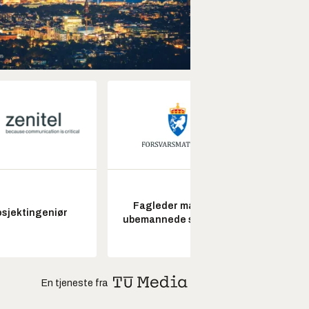
Fagleder maritime
osjektingeniør
ubemannede systemer
En tjeneste fra