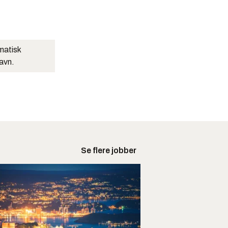
matisk
navn.
Se flere jobber