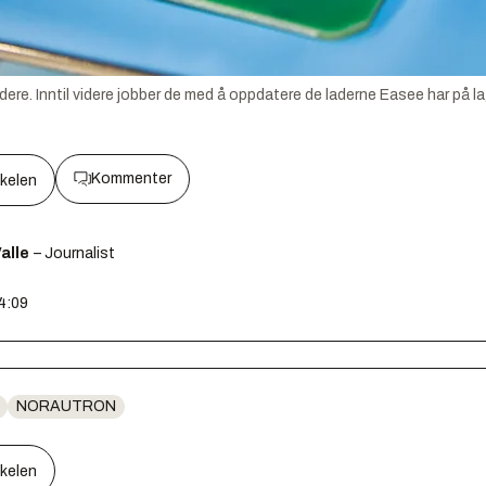
ere. Inntil videre jobber de med å oppdatere de laderne Easee har på la
Kommenter
kkelen
alle
– Journalist
14:09
NORAUTRON
kkelen