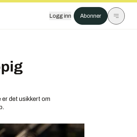
Logg inn
Abonner
øpig
 er det usikkert om
b.