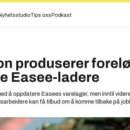
Nyhetsstudio
Tips oss
Podkast
n produserer forel
ye Easee-ladere
ed å oppdatere Easees varelager, men inntil videre
arbeidere kan få tilbud om å komme tilbake på job