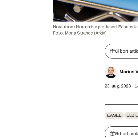
Norautron i Horten har produsert Easees lad
Foto:
Mona Strande (Arkiv)
Gi bort arti
Marius V
23. aug. 2023 - 
EASEE
ELBIL
Gi bort arti