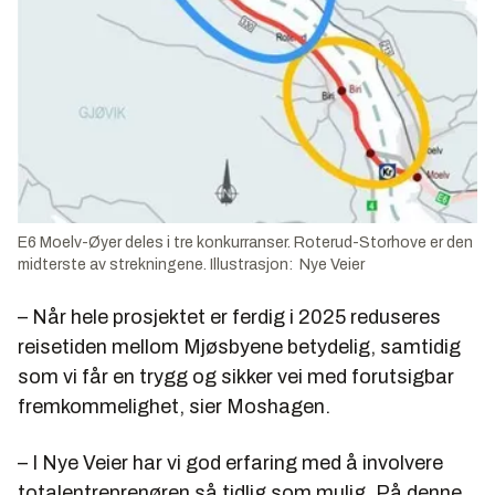
E6 Moelv-Øyer deles i tre konkurranser. Roterud-Storhove er den
midterste av strekningene. Illustrasjon: Nye Veier
– Når hele prosjektet er ferdig i 2025 reduseres
reisetiden mellom Mjøsbyene betydelig, samtidig
som vi får en trygg og sikker vei med forutsigbar
fremkommelighet, sier Moshagen.
– I Nye Veier har vi god erfaring med å involvere
totalentreprenøren så tidlig som mulig. På denne