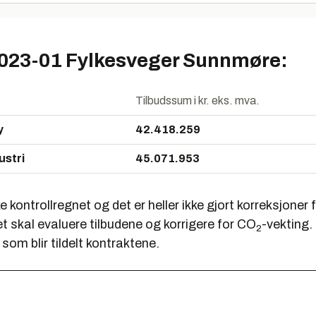
023-01 Fylkesveger Sunnmøre:
Tilbudssum i kr. eks. mva.
y
42.418.259
ustri
45.071.953
ke kontrollregnet og det er heller ikke gjort korreksjoner
et skal evaluere tilbudene og korrigere for CO
-vekting.
2
som blir tildelt kontraktene.