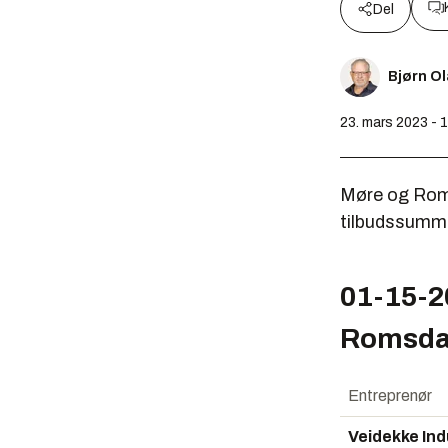
Del
Bjørn O
23. mars 2023 - 
Møre og Romsd
tilbudssumme
01-15-2
Romsda
Entreprenør
Veidekke Ind