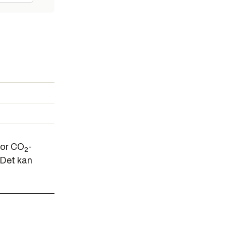
 for CO
-
2
 Det kan