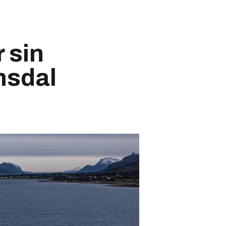
 sin
msdal