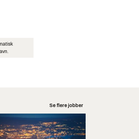
matisk
navn.
Se flere jobber