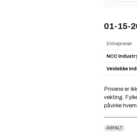
01-15-2
Entreprenør
NCC Industr
Veidekke Ind
Prisene er ik
vekting. Fylk
påvirke hvem 
ASFALT