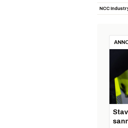
NCC Industr
ANN
Stav
sann