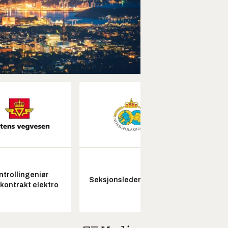
ntrollingeniør
Fagl
Seksjonsleder Nye Troll
skontrakt elektro
ubema