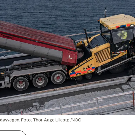
rdøyvegen.
Foto:
Thor-Aage Lillestøl/NCC