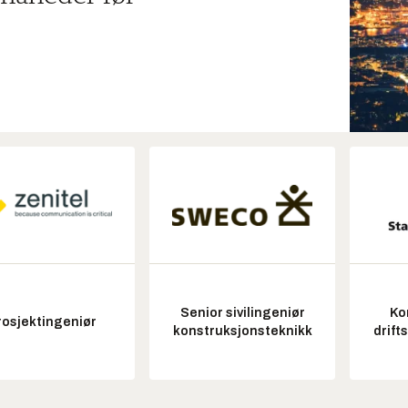
Senior sivilingeniør
Ko
rosjektingeniør
konstruksjonsteknikk
drift