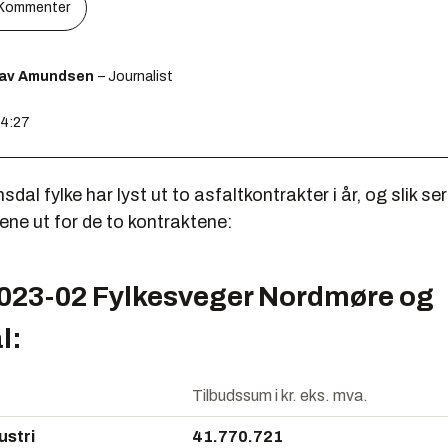
Kommenter
lav Amundsen
– Journalist
14:27
al fylke har lyst ut to asfaltkontrakter i år, og slik ser
ne ut for de to kontraktene:
023-02 Fylkesveger Nordmøre og
l:
Tilbudssum i kr. eks. mva.
ustri
41.770.721