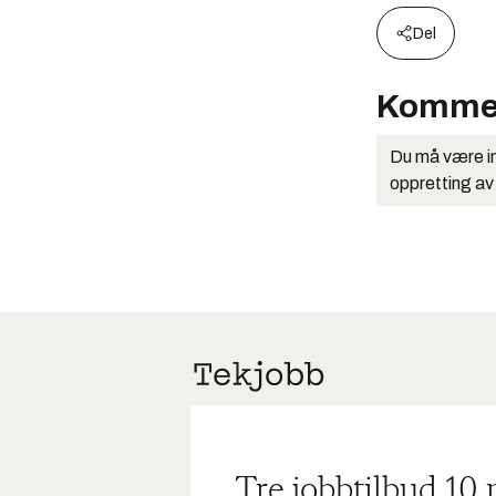
Del
Komme
Du må være in
oppretting av
Tre jobbtilbud 10