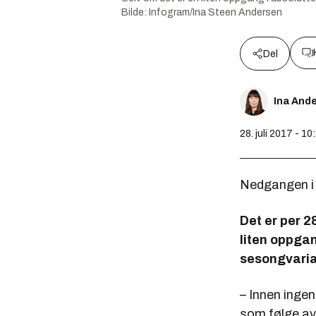
Bilde:
Infogram/Ina Steen Andersen
Del
Ina And
28. juli 2017 - 10
Nedgangen i a
Det er per 2
liten oppgan
sesongvarias
– Innen ingen
som følge av 