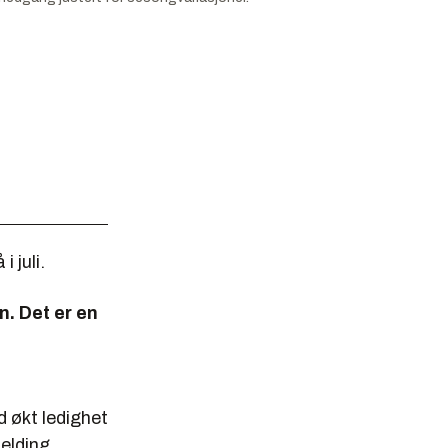
i juli.
n. Det er en
d økt ledighet
melding.