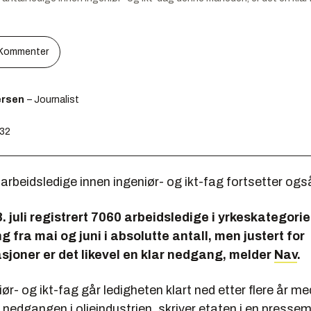
Kommenter
ersen
– Journalist
:32
rbeidsledige innen ingeniør- og ikt-fag fortsetter også 
8. juli registrert 7060 arbeidsledige i yrkeskategorie
g fra mai og juni i absolutte antall, men justert for
joner er det likevel en klar nedgang, melder
Nav
.
iør- og ikt-fag går ledigheten klart ned etter flere år me
nedgangen i oljeindustrien, skriver etaten i en presse