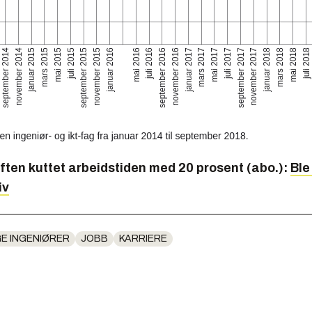
ften kuttet arbeidstiden med 20 prosent (abo.):
Ble
iv
E INGENIØRER
JOBB
KARRIERE