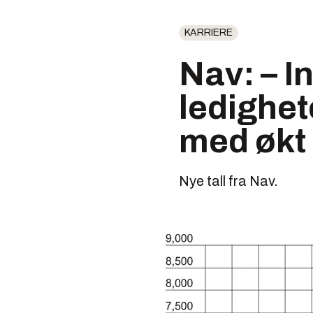
KARRIERE
Nav: – I
ledighete
med økt 
Nye tall fra Nav.