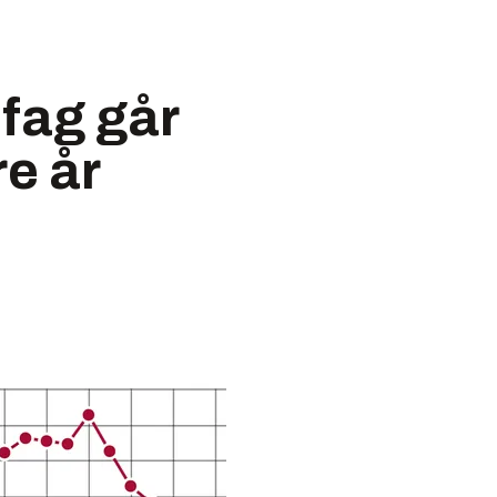
-fag går
re år