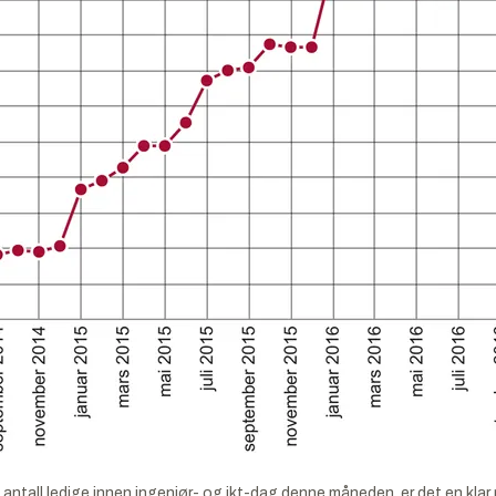
 antall ledige innen ingeniør- og ikt-dag denne måneden, er det en kla