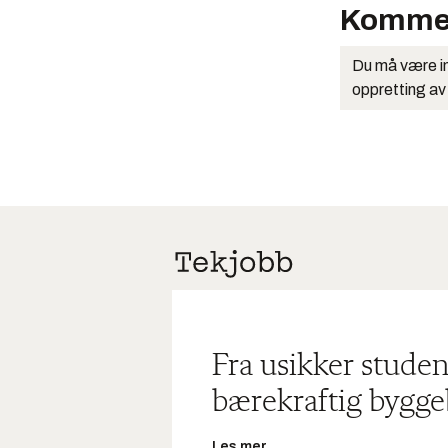
Komme
Du må være in
oppretting av
Fra usikker studen
bærekraftig bygge
Les mer