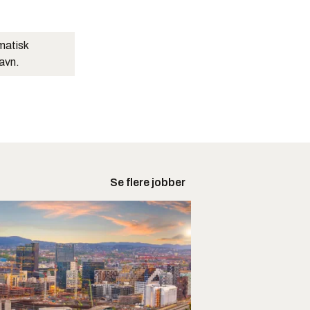
matisk
navn.
Se flere jobber