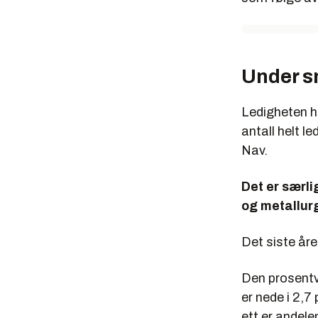
Under sn
Ledigheten h
antall helt le
Nav.
Det er særli
og metallurg
Det siste åre
Den prosentv
er nede i 2,7 
ett er andele