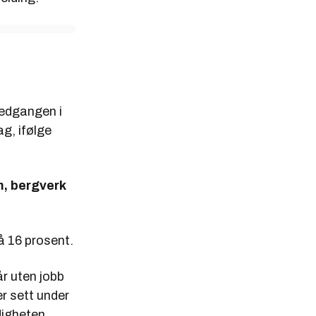
Nedgangen i
ag, ifølge
m, bergverk
på 16 prosent.
r uten jobb
per sett under
digheten