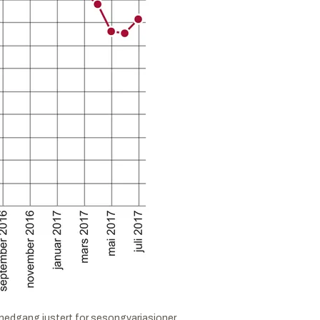
r nedgang justert for sesongvariasjoner.