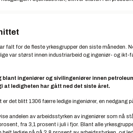
ittet
ar falt for de fleste yrkesgrupper den siste måneden. 
dige var størst innen industriarbeid og ingeniør- og ikt-f
g blant ingeniører og sivilingeniører innen petroleu
i at ledigheten har gått ned det siste året.
t er det blitt 1306 færre ledige ingeniører, en nedgang 
ise andelen av arbeidsstyrken av ingeniører som nå stå
prosent, fra 3,1 prosent i juli i fjor. Blant alle yrkesgrup
n helt ledige nå på 2,8 prosent av arbeidsstyrken, og le