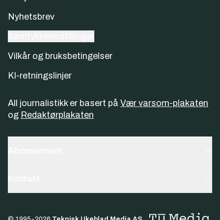
Nyhetsbrev
Samtykkeinnstillinger
Vilkår og bruksbetingelser
KI-retningslinjer
All journalistikk er basert på
Vær varsom-plakaten
og
Redaktørplakaten
Abonnement
Kontakt
© 1995-
2026
Teknisk Ukeblad Media AS