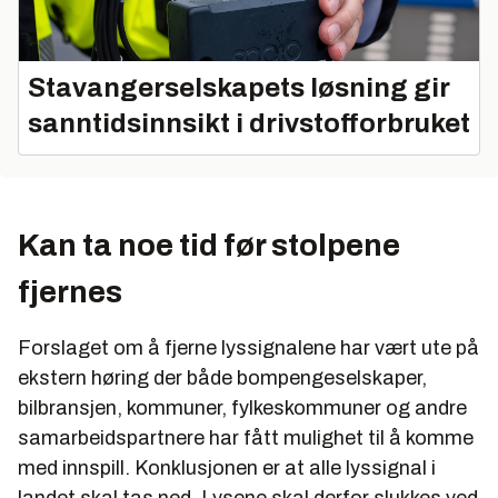
Stavangerselskapets løsning gir
sanntidsinnsikt i drivstofforbruket
Kan ta noe tid før stolpene
fjernes
Forslaget om å fjerne lyssignalene har vært ute på
ekstern høring der både bompengeselskaper,
bilbransjen, kommuner, fylkeskommuner og andre
samarbeidspartnere har fått mulighet til å komme
med innspill. Konklusjonen er at alle lyssignal i
landet skal tas ned. Lysene skal derfor slukkes ved