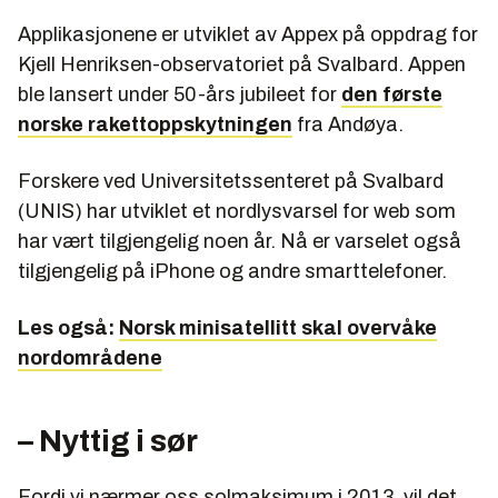
Applikasjonene er utviklet av Appex på oppdrag for
Kjell Henriksen-observatoriet på Svalbard. Appen
ble lansert under 50-års jubileet for
den første
norske rakettoppskytningen
fra Andøya.
Forskere ved Universitetssenteret på Svalbard
(UNIS) har utviklet et nordlysvarsel for web som
har vært tilgjengelig noen år. Nå er varselet også
tilgjengelig på iPhone og andre smarttelefoner.
Les også:
Norsk minisatellitt skal overvåke
nordområdene
– Nyttig i sør
Fordi vi nærmer oss solmaksimum i 2013, vil det