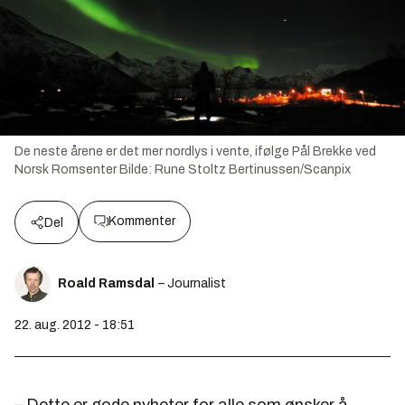
De neste årene er det mer nordlys i vente, ifølge Pål Brekke ved
Norsk Romsenter
Bilde:
Rune Stoltz Bertinussen/Scanpix
Kommenter
Del
Roald Ramsdal
– Journalist
22. aug. 2012 - 18:51
– Dette er gode nyheter for alle som ønsker å