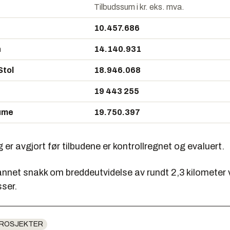
Tilbudssum i kr. eks. mva.
10.457.686
n
14.140.931
Stol
18.946.068
19 443 255
aume
19.750.397
 er avgjort før tilbudene er kontrollregnet og evaluert.
annet snakk om breddeutvidelse av rundt 2,3 kilometer v
ser.
ROSJEKTER