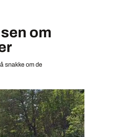
ansen om
ger
e å snakke om de