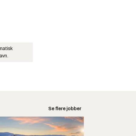
matisk
navn.
Se flere jobber