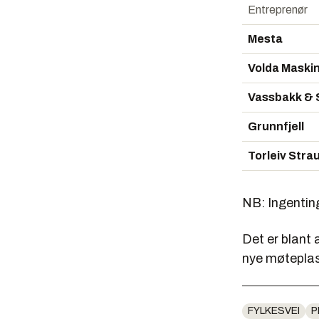
Entreprenør
Mesta
Volda Maski
Vassbakk & 
Grunnfjell
Torleiv Str
NB: Ingenting
Det er blant 
nye
møteplas
FYLKESVEI
P