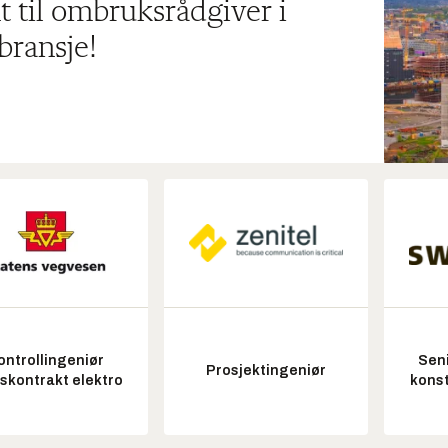
t til ombruksrådgiver i
bransje!
ontrollingeniør
Seni
Prosjektingeniør
tskontrakt elektro
konst