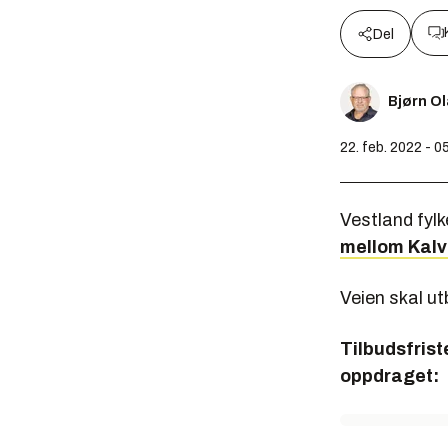
Del
Bjørn O
22. feb. 2022 - 0
Vestland fylk
mellom Kalv
Veien skal ut
Tilbudsfrist
oppdraget: