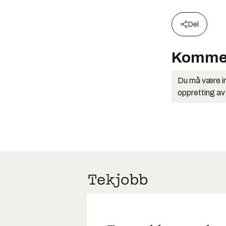
Del
Komme
Du må være in
oppretting av