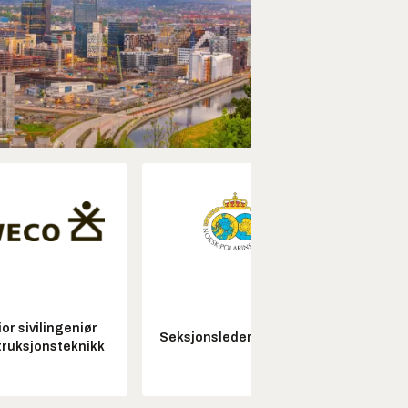
or sivilingeniør
Fagl
Seksjonsleder Nye Troll
ruksjonsteknikk
ubema