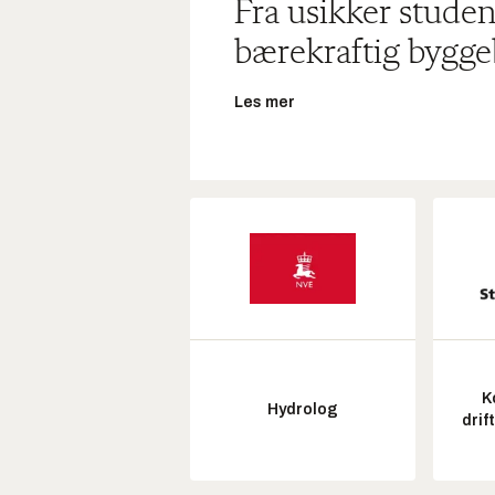
Fra usikker studen
bærekraftig bygge
Les mer
K
Hydrolog
drif