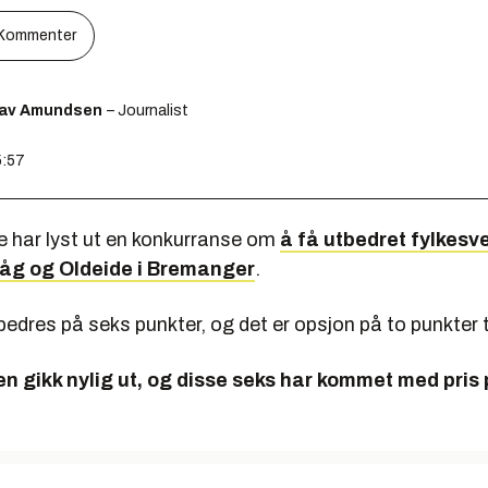
Kommenter
lav Amundsen
– Journalist
5:57
e har lyst ut en konkurranse om
å få utbedret fylkesv
åg og Oldeide i Bremanger
.
bedres på seks punkter, og det er opsjon på to punkter ti
en gikk nylig ut, og disse seks har kommet med pris