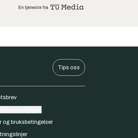
En tjeneste fra
Tips oss
tsbrev
ykkeinnstillinger
r og bruksbetingelser
tningslinjer