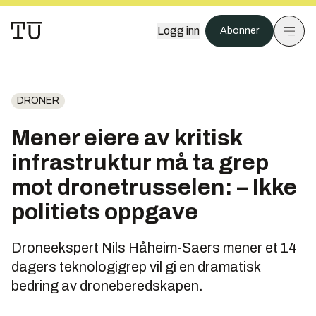
Logg inn
Abonner
DRONER
Mener eiere av kritisk
infrastruktur må ta grep
mot drone­trusselen: – Ikke
politiets oppgave
Droneekspert Nils Håheim-Saers mener et 14
dagers teknologigrep vil gi en dramatisk
bedring av droneberedskapen.