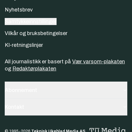
Nyhetsbrev
Samtykkeinnstillinger
Vilkår og bruksbetingelser
KI-retningslinjer
All journalistikk er basert på
Vær varsom-plakaten
og
Redaktørplakaten
Abonnement
Kontakt
© 1995-
2026
Teknisk Ukeblad Media AS