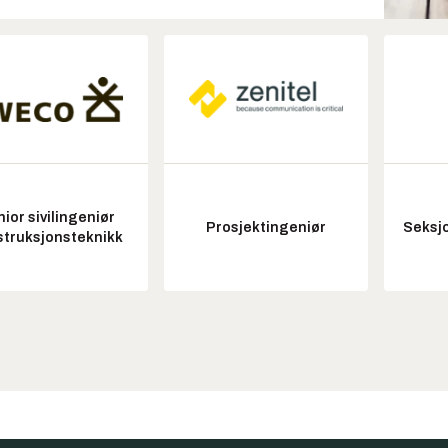
ior sivilingeniør
Prosjektingeniør
Seksjo
struksjonsteknikk