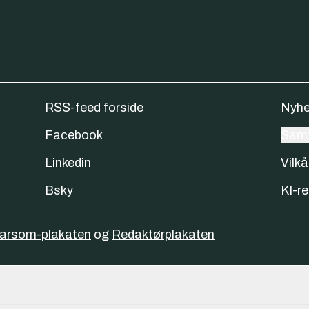
RSS-feed forside
Nyhe
Facebook
Samt
Linkedin
Vilkå
Bsky
KI-re
varsom-plakaten
og
Redaktørplakaten