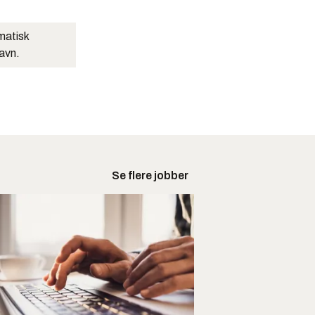
matisk
navn.
Se flere jobber