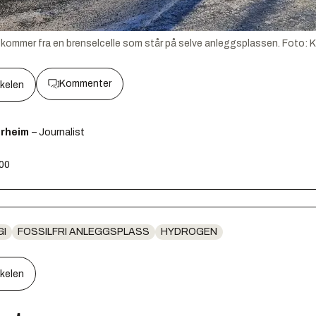
 kommer fra en brenselcelle som står på selve anleggsplassen.
Foto:
K
Kommenter
kkelen
ørheim
– Journalist
:00
GI
FOSSILFRI ANLEGGSPLASS
HYDROGEN
kkelen