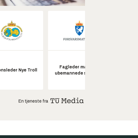
Fagleder maritime
Kon
nsleder Nye Troll
ubemannede systemer
drifts
En tjeneste fra