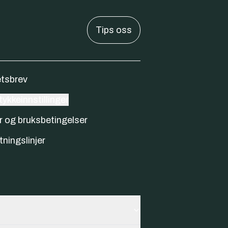
Tips oss
tsbrev
ykkeinnstillinger
r og bruksbetingelser
tningslinjer