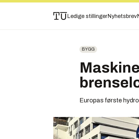
Ledige stillinger
Nyhetsbrev
BYGG
Maskinen
brenselc
Europas første hydro