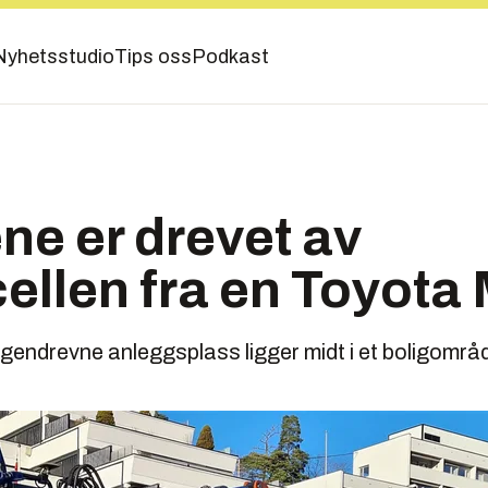
Nyhetsstudio
Tips oss
Podkast
e er drevet av
ellen fra en Toyota 
gendrevne anleggsplass ligger midt i et boligområ