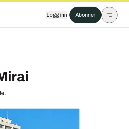
Logg inn
Abonner
Mirai
de.