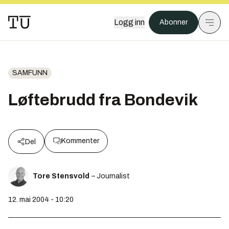
Logg inn
Abonner
SAMFUNN
Løftebrudd fra Bondevik
Kommenter
Del
Tore Stensvold
– Journalist
12. mai 2004 - 10:20