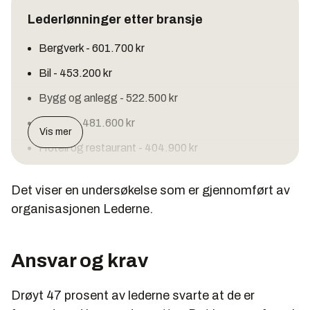
Lederlønninger etter bransje
Bergverk - 601.700 kr
Bil - 453.200 kr
Bygg og anlegg - 522.500 kr
Handel - 481.600 kr
Vis mer
Hotell og restaurant - 404.900 kr
IKT - 535.600 kr
Det viser en undersøkelse som er gjennomført av
Industri - 484.400 kr
organisasjonen Lederne.
Olje og gass - 732.300 kr
Transport - 475.400
Ansvar og krav
Kilde: Norsk ledelsesbarometer 2010.
Drøyt 47 prosent av lederne svarte at de er