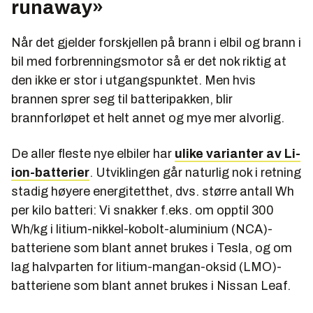
runaway»
Når det gjelder forskjellen på brann i elbil og brann i
bil med forbrenningsmotor så er det nok riktig at
den ikke er stor i utgangspunktet. Men hvis
brannen sprer seg til batteripakken, blir
brannforløpet et helt annet og mye mer alvorlig.
De aller fleste nye elbiler har
ulike varianter av Li-
ion-batterier
. Utviklingen går naturlig nok i retning
stadig høyere energitetthet, dvs. større antall Wh
per kilo batteri: Vi snakker f.eks. om opptil 300
Wh/kg i litium-nikkel-kobolt-aluminium (NCA)-
batteriene som blant annet brukes i Tesla, og om
lag halvparten for litium-mangan-oksid (LMO)-
batteriene som blant annet brukes i Nissan Leaf.