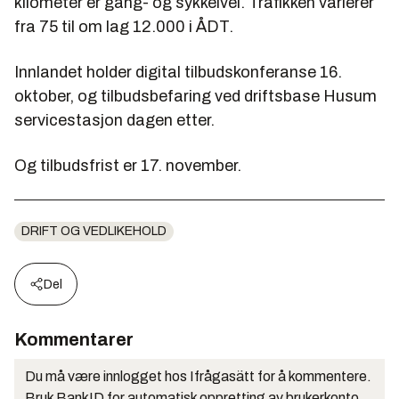
kilometer er gang- og sykkelvei. Trafikken varierer
fra 75 til om lag 12.000 i ÅDT.
Innlandet holder digital
tilbudskonferanse 16.
oktober, og
tilbudsbefaring ved driftsbase Husum
servicestasjon dagen etter.
Og tilbudsfrist er 17. november.
DRIFT OG VEDLIKEHOLD
Del
Kommentarer
Du må være innlogget hos Ifrågasätt for å kommentere.
Bruk BankID for automatisk oppretting av brukerkonto.