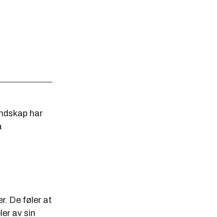
ndskap har
a
r. De føler at
ler av sin