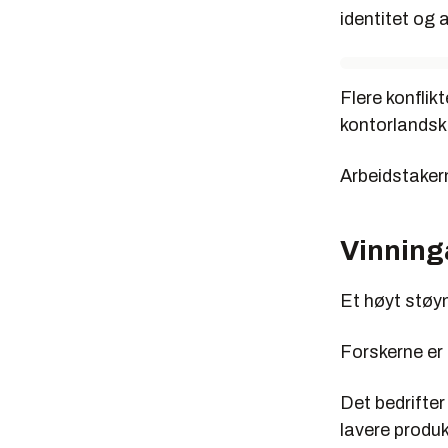
identitet og 
Flere konflik
kontorlandsk
Arbeidstakern
Vinning
Et høyt støyn
Forskerne er d
Det bedrifte
lavere produk