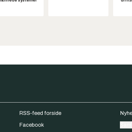
annede systemer
drift
RSS-feed forside
Nyhe
Facebook
Samt