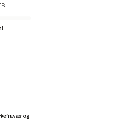
TB.
nt
sykefravær og