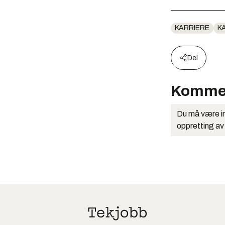
KARRIERE
K
Del
Komme
Du må være in
oppretting av