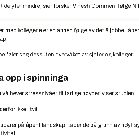
at de yter mindre, sier forsker Vinesh Oommen ifølge N
ter med kollegene er en annen følge av det å jobbe i åpe
ap.
e føler seg dessuten overvåket av sjefer og kolleger.
a opp i spinninga
ivå hever stressnivået til farlige høyder, viser studien.
erfor ikke i tvil:
r sparer på åpent landskap, taper de på grunn av høyt 
tivitet.