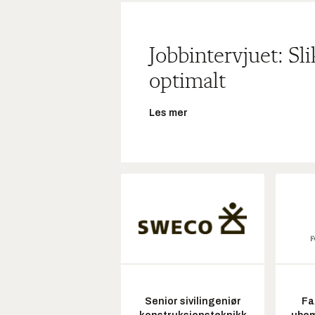
Jobbintervjuet: Sl
optimalt
Les mer
Senior sivilingeniør
Fa