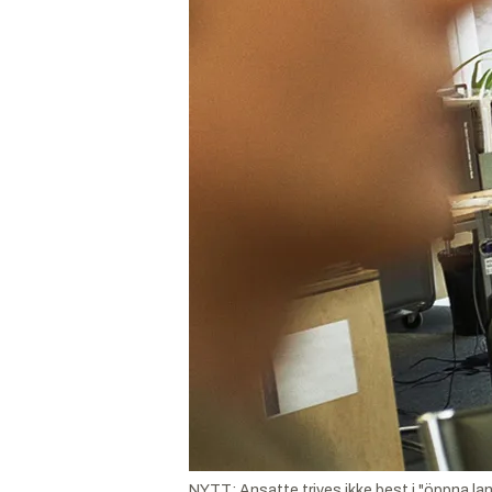
NYTT: Ansatte trives ikke best i "öppna la