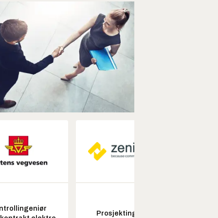
ntrollingeniør
Prosjektingeniør
Seksjon