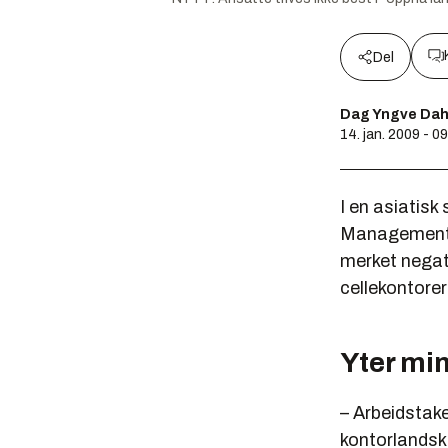
Del
Dag Yngve Dah
14. jan. 2009 - 0
I en asiatisk
Management, 
merket negativ
cellekontorer
Yter mi
– Arbeidstaker
kontorlandska