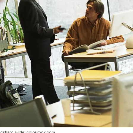
ndskap".
Bilde:
colourbox.com