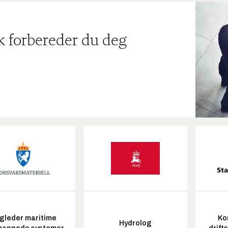
ik forbereder du deg
gleder maritime
Ko
Hydrolog