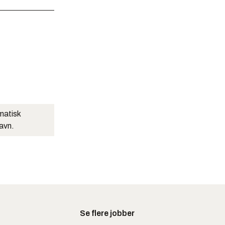
matisk
navn.
Se flere jobber