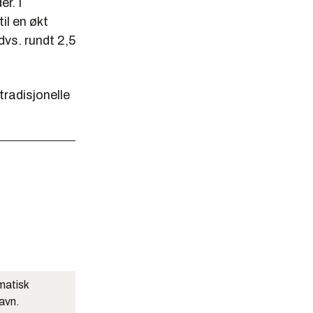
r. I
il en økt
dvs. rundt 2,5
tradisjonelle
matisk
navn.