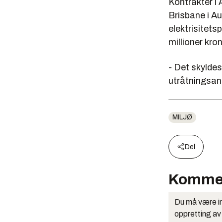
Kontrakter i 
Brisbane i Au
elektrisitets
millioner kron
- Det skyldes
utråtningsan
MILJØ
Del
Komme
Du må være in
oppretting av