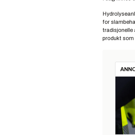
Hydrolyseanl
for slambeha
tradisjonelle
produkt som er
ANN