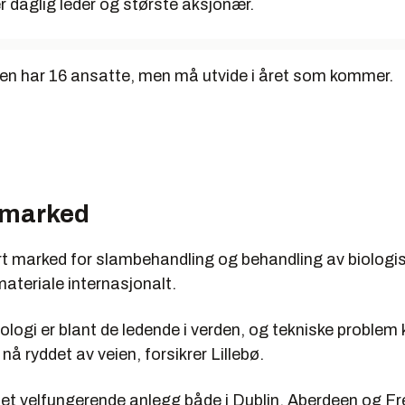
r daglig leder og største aksjonær.
ten har 16 ansatte, men må utvide i året som kommer.
 marked
ort marked for slambehandling og behandling av biologi
ateriale internasjonalt.
logi er blant de ledende i verden, og tekniske problem k
nå ryddet av veien, forsikrer Lillebø.
det velfungerende anlegg både i Dublin, Aberdeen og Fre