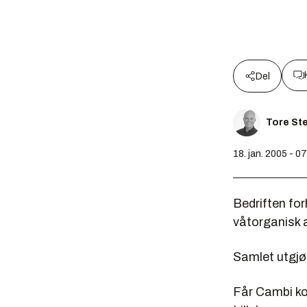
Del
Tore St
18. jan. 2005 - 0
Bedriften for
våtorganisk a
Samlet utgjør
Får Cambi ko