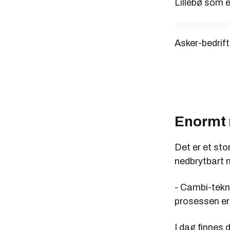
Lillebø som e
Asker-bedrif
Enormt
Det er et st
nedbrytbart m
- Cambi-tekno
prosessen er 
I dag finnes 