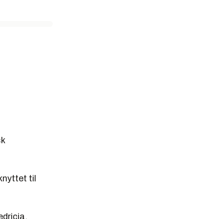
sk
nyttet til
dricia.