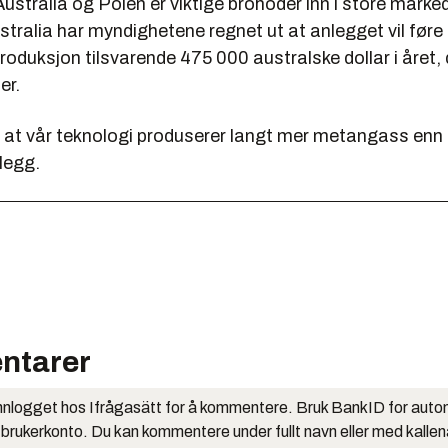
Australia og Polen er viktige brohoder inn i store markede
stralia har myndighetene regnet ut at anlegget vil føre t
produksjon tilsvarende 475 000 australske dollar i året, 
er.
 at vår teknologi produserer langt mer metangass enn 
legg.
ntarer
nlogget hos Ifrågasätt for å kommentere. Bruk BankID for auto
 brukerkonto. Du kan kommentere under fullt navn eller med kalle