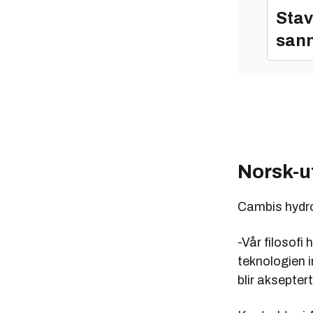
Stav
sann
Norsk-ut
Cambis hydrol
-Vår filosofi
teknologien i
blir aksepter